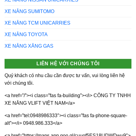
XE NÂNG SUMITOMO
XE NÂNG TCM UNICARRIES
XE NÂNG TOYOTA
XE NÂNG XĂNG GAS
LIÊN HỆ VỚI CHÚNG TÔI
Quý khách có nhu cầu cần được tư vấn, vui lòng liên hệ
với chúng tôi.
<a href=”/”><i class=”fas fa-building”></i> CÔNG TY TNHH
XE NÂNG VLIFT VIỆT NAM</a>
<a href=”tel:0948986333″><i class=”fas fa-phone-square-
alt”></i> 0948.986.333</a>
<a href=”https://maps.app.goo.gl/cuuof5ES18UDWDwu9″>