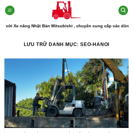
Bỏ
qua
nội
dung
ng Nhật Bản Mitsubishi , chuyên cung cấp các dòng xe nâng, phụ
LƯU TRỮ DANH MỤC:
SEO-HANOI