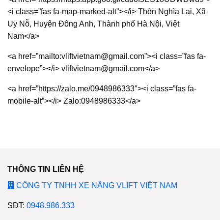
<i class=”fas fa-map-marked-alt”></i> Thôn Nghĩa Lại, Xã
Uy Nỗ, Huyện Đông Anh, Thành phố Hà Nội, Việt
Nam</a>
<a href=”mailto:vliftvietnam@gmail.com”><i class=”fas fa-
envelope”></i> vliftvietnam@gmail.com</a>
<a href=”https://zalo.me/0948986333″><i class=”fas fa-
mobile-alt”></i> Zalo:0948986333</a>
THÔNG TIN LIÊN HỆ
CÔNG TY TNHH XE NÂNG VLIFT VIỆT NAM
SĐT:
0948.986.333