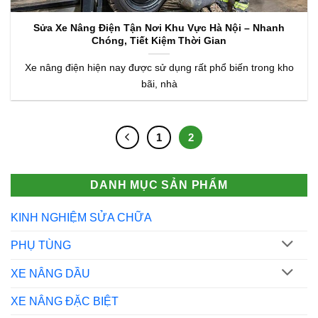
Sửa Xe Nâng Điện Tận Nơi Khu Vực Hà Nội – Nhanh
Chóng, Tiết Kiệm Thời Gian
Xe nâng điện hiện nay được sử dụng rất phổ biến trong kho
bãi, nhà
1
2
DANH MỤC SẢN PHẨM
KINH NGHIỆM SỬA CHỮA
PHỤ TÙNG
XE NÂNG DẦU
XE NÂNG ĐẶC BIỆT