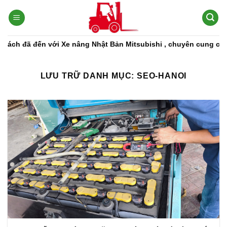
Bỏ
qua
nội
dung
ã đến với Xe nâng Nhật Bản Mitsubishi , chuyên cung cấp các dò
LƯU TRỮ DANH MỤC:
SEO-HANOI