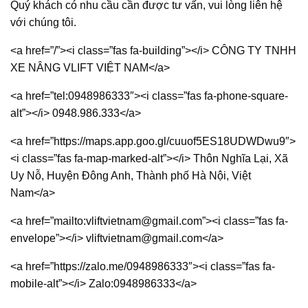
Quý khách có nhu cầu cần được tư vấn, vui lòng liên hệ
với chúng tôi.
<a href=”/”><i class=”fas fa-building”></i> CÔNG TY TNHH
XE NÂNG VLIFT VIỆT NAM</a>
<a href=”tel:0948986333″><i class=”fas fa-phone-square-
alt”></i> 0948.986.333</a>
<a href=”https://maps.app.goo.gl/cuuof5ES18UDWDwu9″>
<i class=”fas fa-map-marked-alt”></i> Thôn Nghĩa Lại, Xã
Uy Nỗ, Huyện Đông Anh, Thành phố Hà Nội, Việt
Nam</a>
<a href=”mailto:vliftvietnam@gmail.com”><i class=”fas fa-
envelope”></i> vliftvietnam@gmail.com</a>
<a href=”https://zalo.me/0948986333″><i class=”fas fa-
mobile-alt”></i> Zalo:0948986333</a>