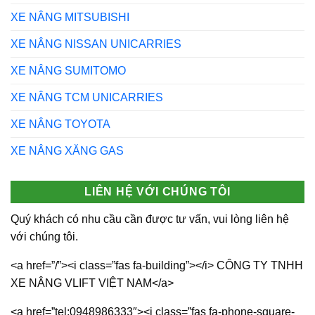
XE NÂNG MITSUBISHI
XE NÂNG NISSAN UNICARRIES
XE NÂNG SUMITOMO
XE NÂNG TCM UNICARRIES
XE NÂNG TOYOTA
XE NÂNG XĂNG GAS
LIÊN HỆ VỚI CHÚNG TÔI
Quý khách có nhu cầu cần được tư vấn, vui lòng liên hệ
với chúng tôi.
<a href=”/”><i class=”fas fa-building”></i> CÔNG TY TNHH
XE NÂNG VLIFT VIỆT NAM</a>
<a href=”tel:0948986333″><i class=”fas fa-phone-square-