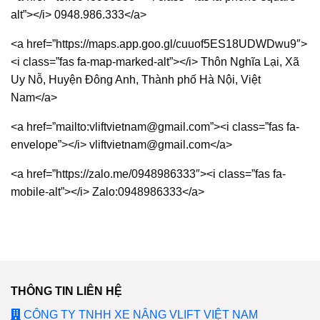
alt”></i> 0948.986.333</a>
<a href=”https://maps.app.goo.gl/cuuof5ES18UDWDwu9″>
<i class=”fas fa-map-marked-alt”></i> Thôn Nghĩa Lại, Xã
Uy Nỗ, Huyện Đông Anh, Thành phố Hà Nội, Việt
Nam</a>
<a href=”mailto:vliftvietnam@gmail.com”><i class=”fas fa-
envelope”></i> vliftvietnam@gmail.com</a>
<a href=”https://zalo.me/0948986333″><i class=”fas fa-
mobile-alt”></i> Zalo:0948986333</a>
THÔNG TIN LIÊN HỆ
CÔNG TY TNHH XE NÂNG VLIFT VIỆT NAM