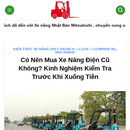
Bỏ
qua
nội
dung
ã đến với Xe nâng Nhật Bản Mitsubishi , chuyên cung cấp các dò
KIẾN THỨC XE NÂNG (HOT SEARCH + CLICK + COMPARE W)
,
SEO-HANOI
Có Nên Mua Xe Nâng Điện Cũ
Không? Kinh Nghiệm Kiểm Tra
Trước Khi Xuống Tiền