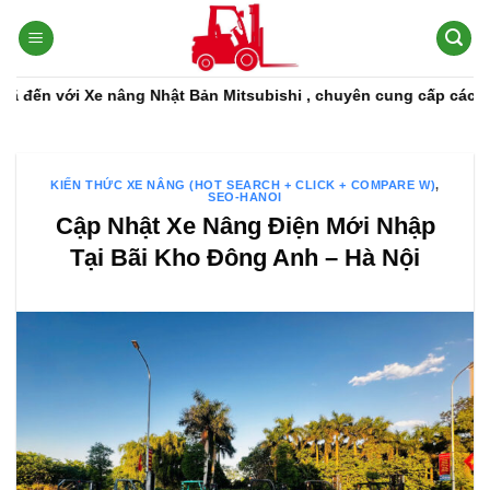
Bỏ
qua
nội
dung
 Xe nâng Nhật Bản Mitsubishi , chuyên cung cấp các dòng xe nân
KIẾN THỨC XE NÂNG (HOT SEARCH + CLICK + COMPARE W)
,
SEO-HANOI
Cập Nhật Xe Nâng Điện Mới Nhập
Tại Bãi Kho Đông Anh – Hà Nội