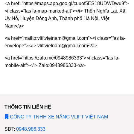
<a href=”https://maps.app.goo.gl/cuuof5ES18UDWDwu9″>
<i class=”fas fa-map-marked-alt”></i> Thôn Nghĩa Lại, Xã
Uy Nỗ, Huyện Đông Anh, Thành phố Hà Nội, Việt
Nam</a>
<a href=”mailto:vliftvietnam@gmail.com”><i class=”fas fa-
envelope”></i> vliftvietnam@gmail.com</a>
<a href=”https://zalo.me/0948986333″><i class=”fas fa-
mobile-alt”></i> Zalo:0948986333</a>
THÔNG TIN LIÊN HỆ
CÔNG TY TNHH XE NÂNG VLIFT VIỆT NAM
SĐT:
0948.986.333