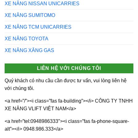
XE NÂNG NISSAN UNICARRIES
XE NÂNG SUMITOMO
XE NÂNG TCM UNICARRIES
XE NÂNG TOYOTA
XE NÂNG XĂNG GAS
LIÊN HỆ VỚI CHÚNG TÔI
Quý khách có nhu cầu cần được tư vấn, vui lòng liên hệ
với chúng tôi.
<a href=”/”><i class=”fas fa-building”></i> CÔNG TY TNHH
XE NÂNG VLIFT VIỆT NAM</a>
<a href=”tel:0948986333″><i class=”fas fa-phone-square-
alt”></i> 0948.986.333</a>