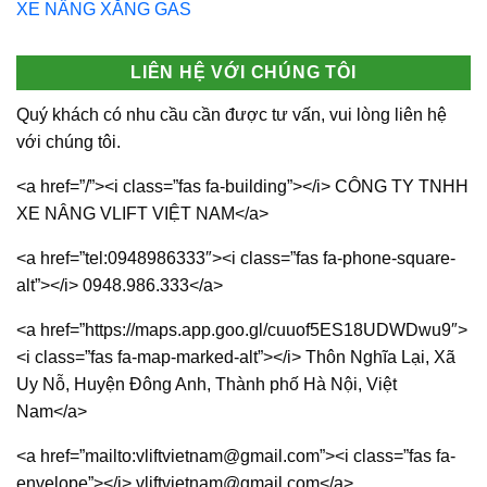
XE NÂNG XĂNG GAS
LIÊN HỆ VỚI CHÚNG TÔI
Quý khách có nhu cầu cần được tư vấn, vui lòng liên hệ
với chúng tôi.
<a href=”/”><i class=”fas fa-building”></i> CÔNG TY TNHH
XE NÂNG VLIFT VIỆT NAM</a>
<a href=”tel:0948986333″><i class=”fas fa-phone-square-
alt”></i> 0948.986.333</a>
<a href=”https://maps.app.goo.gl/cuuof5ES18UDWDwu9″>
<i class=”fas fa-map-marked-alt”></i> Thôn Nghĩa Lại, Xã
Uy Nỗ, Huyện Đông Anh, Thành phố Hà Nội, Việt
Nam</a>
<a href=”mailto:vliftvietnam@gmail.com”><i class=”fas fa-
envelope”></i> vliftvietnam@gmail.com</a>