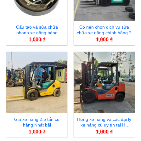
Cấu tạo và sửa chữa
Có nên chọn dịch vụ sửa
phanh xe nâng hàng
chữa xe nâng chính hãng ?
1,000
₫
1,000
₫
Giá xe nâng 2.5 tấn cũ
Hưng xe nâng và các đại lý
hàng Nhật bãi
xe nâng cũ uy tín tại Hà
Nội
1,000
₫
1,000
₫