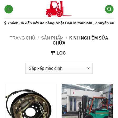
Bỏ
qua
nội
dung
hách đã đến với Xe nâng Nhật Bản Mitsubishi , chuyên cung cấp 
TRANG CHỦ
/
SẢN PHẨM
/
KINH NGHIỆM SỬA
CHỮA
LỌC