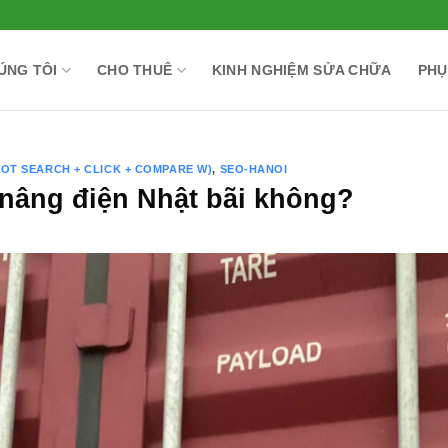
ÚNG TÔI
CHO THUÊ
KINH NGHIỆM SỬA CHỮA
PHỤ
HOT SEARCH + CLICK + COMPARE W)
,
SEO-HANOI
nâng điện Nhật bãi không?