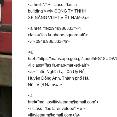
<a href=”/”><i class=”fas fa-
building”></i> CÔNG TY TNHH
XE NÂNG VLIFT VIỆT NAM</a>
<a href=”tel:0948986333″><i
class=”fas fa-phone-square-alt”>
</i> 0948.986.333</a>
<a
href=”https://maps.app.goo.gl/cuuof5ES18UD
<i class=”fas fa-map-marked-alt”>
</i> Thôn Nghĩa Lại, Xã Uy Nỗ,
Huyện Đông Anh, Thành phố Hà
Nội, Việt Nam</a>
<a
href=”mailto:vliftvietnam@gmail.com”>
<i class=”fas fa-envelope”></i>
vliftvietnam@gmail.com</a>