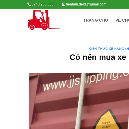
Bỏ
0948.986.333
tienhuu.delta@gmail.com
qua
nội
TRANG CHỦ
VỀ CH
dung
KIẾN THỨC XE NÂNG (
Có nên mua xe 