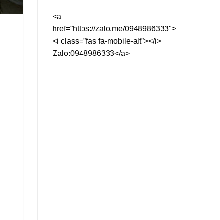
<a
href=”https://zalo.me/0948986333″>
<i class=”fas fa-mobile-alt”></i>
Zalo:0948986333</a>