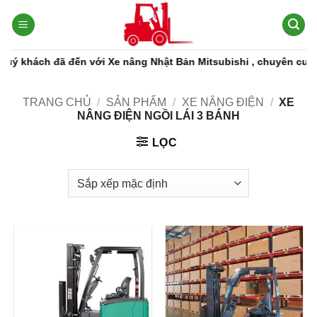
Bỏ
qua
nội
dung
khách đã đến với Xe nâng Nhật Bản Mitsubishi , chuyên cung cấp
TRANG CHỦ
/
SẢN PHẨM
/
XE NÂNG ĐIỆN
/
XE
NÂNG ĐIỆN NGỒI LÁI 3 BÁNH
LỌC