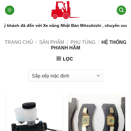
Bỏ
qua
nội
dung
khách đã đến với Xe nâng Nhật Bản Mitsubishi , chuyên cung cấp
TRANG CHỦ
/
SẢN PHẨM
/
PHỤ TÙNG
/
HỆ THỐNG
PHANH HÃM
LỌC