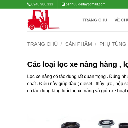
Bỏ
0948.986.333
tienhuu.delta@gmail.com
qua
nội
TRANG CHỦ
VỀ CH
dung
TRANG CHỦ
/
SẢN PHẨM
/
PHỤ TÙNG
Các loại lọc xe nâng hàng , l
Lọc xe nâng có tác dụng rất quan trọng . Đúng như 
chất . Điều này giúp dầu ( diesel , thủy lực , hộ
có tác dụng tăng tuổi thọ xe nâng và giúp xe hoạt