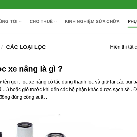
ÚNG TÔI
CHO THUÊ
KINH NGHIỆM SỬA CHỮA
PHỤ
/
CÁC LOẠI LỌC
Hiển thị tất 
ọc xe nâng là gì ?
tên gọi , lọc xe nâng có tác dụng thanh lọc và giữ lại các bụi b
p số …) hoặc gió trước khi đến các bộ phận khác được sạch sẽ . 
 động đúng công suất .