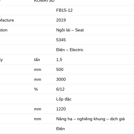
r
KOMATSU
FB15-12
facture
2019
ation
Ngồi lái – Seat
5345
Điện – Electric
ty
tấn
1,5
mm
500
mm
3000
%
6/12
Lốp đặc
mm
1220
mm
Nâng hạ – nghiêng khung – dịch giá
Điện