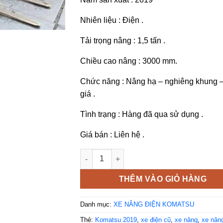
Nhiên liệu : Điện .
Tải trọng nâng : 1,5 tấn .
Chiều cao nâng : 3000 mm.
Chức năng : Nâng hạ – nghiêng khung –
giá .
Tình trạng : Hàng đã qua sử dụng .
Giá bán : Liên hệ .
Xe nâng điện cũ Komatsu FB15G-12 đời 2
THÊM VÀO GIỎ HÀNG
Danh mục:
XE NÂNG ĐIỆN KOMATSU
Thẻ:
Komatsu 2019
,
xe điện cũ
,
xe nâng
,
xe nân