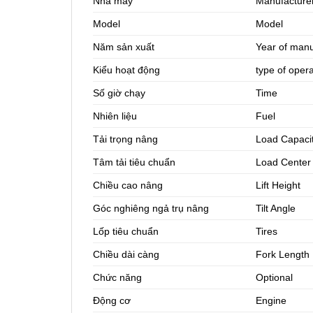
Nhà máy
Manufacture
Model
Model
Năm sản xuất
Year of manu
Kiểu hoạt động
type of oper
Số giờ chạy
Time
Nhiên liệu
Fuel
Tải trọng nâng
Load Capaci
Tâm tải tiêu chuẩn
Load Center
Chiều cao nâng
Lift Height
Góc nghiêng ngả trụ nâng
Tilt Angle
Lốp tiêu chuẩn
Tires
Chiều dài càng
Fork Length
Chức năng
Optional
Động cơ
Engine