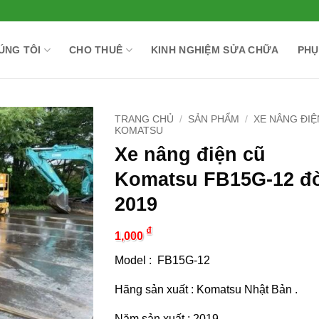
ÚNG TÔI
CHO THUÊ
KINH NGHIỆM SỬA CHỮA
PHỤ
TRANG CHỦ
/
SẢN PHẨM
/
XE NÂNG ĐIỆ
KOMATSU
Xe nâng điện cũ
Komatsu FB15G-12 đ
2019
₫
1,000
Model : FB15G-12
Hãng sản xuất : Komatsu Nhật Bản .
Năm sản xuất : 2019