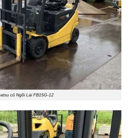
atsu cũ Ngồi Lái FB15G-12