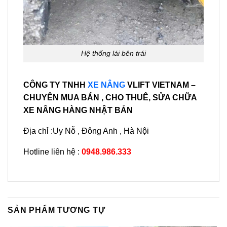
Hệ thống lái bên trái
CÔNG TY TNHH
XE NÂNG
VLIFT VIETNAM –
CHUYÊN MUA BÁN , CHO THUÊ, SỬA CHỮA
XE NÂNG HÀNG NHẬT BẢN
Địa chỉ :Uy Nỗ , Đông Anh , Hà Nội
Hotline liên hệ :
0948.986.333
SẢN PHẨM TƯƠNG TỰ