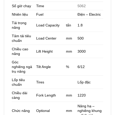
Số giờ chạy
Time
5062
Nhiên liệu
Fuel
Điện – Electric
Tải trọng
Load Capacity
tấn
1.8
nâng
Tâm tải tiêu
Load Center
mm
500
chuẩn
Chiều cao
Lift Height
mm
3000
nâng
Góc
nghiêng ngả
Tilt Angle
%
6/12
trụ nâng
Lốp tiêu
Tires
Lốp đặc
chuẩn
Chiều dài
Fork Length
mm
1220
càng
Nâng hạ –
Chức năng
Optional
mm
nghiêng khung