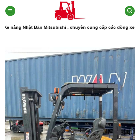
Bỏ
qua
nội
dung
 Mitsubishi , chuyên cung cấp các dòng xe nâng, phụ tùng xe nâ