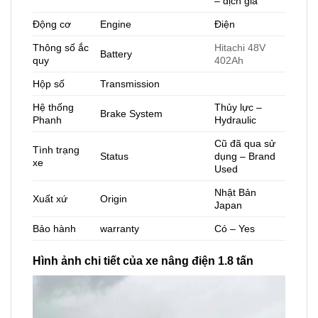
– dịch giá
Động cơ
Engine
Điện
Thông số ắc
Hitachi 48V
Battery
quy
402Ah
Hộp số
Transmission
Hệ thống
Thủy lực –
Brake System
Phanh
Hydraulic
Cũ đã qua sử
Tình trạng
Status
dụng – Brand
xe
Used
Nhật Bản
Xuất xứ
Origin
Japan
Bảo hành
warranty
Có – Yes
Hình ảnh chi tiết của xe nâng điện 1.8 tấn