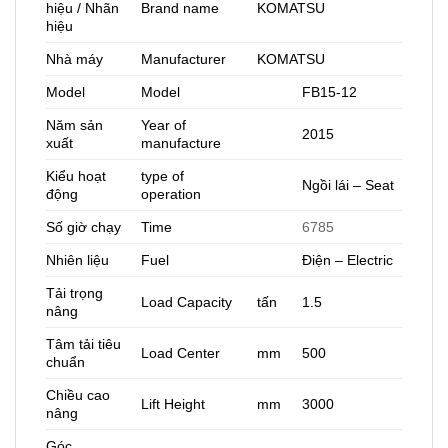
hiệu / Nhãn
Brand name
KOMATSU
hiệu
Nhà máy
Manufacturer
KOMATSU
Model
Model
FB15-12
Năm sản
Year of
2015
xuất
manufacture
Kiểu hoạt
type of
Ngồi lái – Seat
động
operation
Số giờ chạy
Time
6785
Nhiên liệu
Fuel
Điện – Electric
Tải trọng
Load Capacity
tấn
1.5
nâng
Tâm tải tiêu
Load Center
mm
500
chuẩn
Chiều cao
Lift Height
mm
3000
nâng
Góc