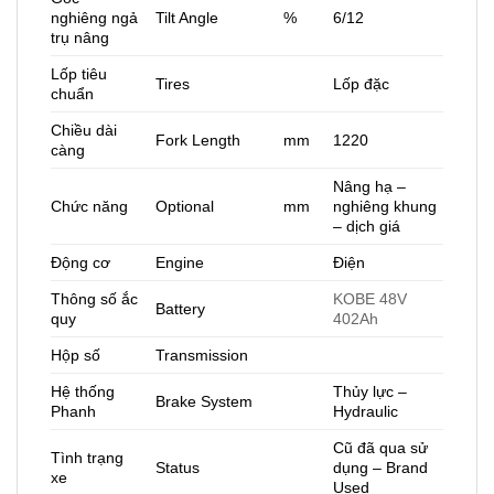
nghiêng ngả
Tilt Angle
%
6/12
trụ nâng
Lốp tiêu
Tires
Lốp đặc
chuẩn
Chiều dài
Fork Length
mm
1220
càng
Nâng hạ –
Chức năng
Optional
mm
nghiêng khung
– dịch giá
Động cơ
Engine
Điện
Thông số ắc
KOBE 48V
Battery
quy
402Ah
Hộp số
Transmission
Hệ thống
Thủy lực –
Brake System
Phanh
Hydraulic
Cũ đã qua sử
Tình trạng
Status
dụng – Brand
xe
Used