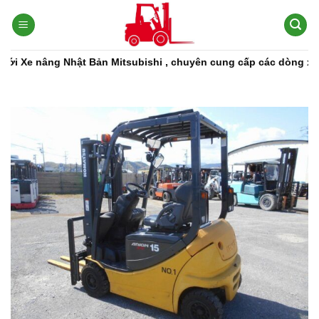
Bỏ
qua
nội
dung
 Nhật Bản Mitsubishi , chuyên cung cấp các dòng xe nâng, phụ t