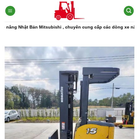
Bỏ
qua
nội
dung
subishi , chuyên cung cấp các dòng xe nâng, phụ tùng xe nâng 