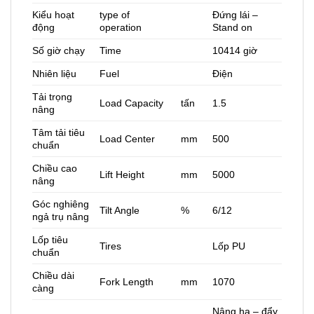
Kiểu hoạt
type of
Đứng lái –
động
operation
Stand on
Số giờ chạy
Time
10414 giờ
Nhiên liệu
Fuel
Điện
Tải trọng
Load Capacity
tấn
1.5
nâng
Tâm tải tiêu
Load Center
mm
500
chuẩn
Chiều cao
Lift Height
mm
5000
nâng
Góc nghiêng
Tilt Angle
%
6/12
ngả trụ nâng
Lốp tiêu
Tires
Lốp PU
chuẩn
Chiều dài
Fork Length
mm
1070
càng
Nâng hạ – đẩy