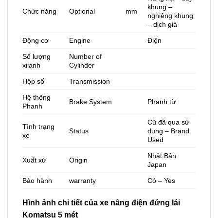
khung –
Chức năng
Optional
mm
nghiêng khung
– dịch giá
Động cơ
Engine
Điện
Số lượng
Number of
xilanh
Cylinder
Hộp số
Transmission
Hệ thống
Brake System
Phanh từ
Phanh
Cũ đã qua sử
Tình trạng
Status
dụng – Brand
xe
Used
Nhật Bản
Xuất xứ
Origin
Japan
Bảo hành
warranty
Có – Yes
Hình ảnh chi tiết của xe nâng điện đứng lái
Komatsu 5 mét