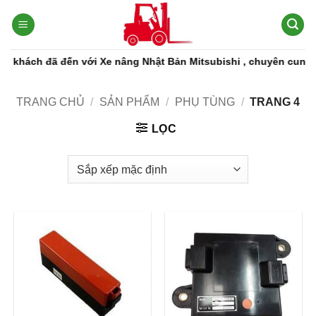
Bỏ
qua
nội
dung
ch đã đến với Xe nâng Nhật Bản Mitsubishi , chuyên cung cấp cá
TRANG CHỦ
/
SẢN PHẨM
/
PHỤ TÙNG
/
TRANG 4
LỌC