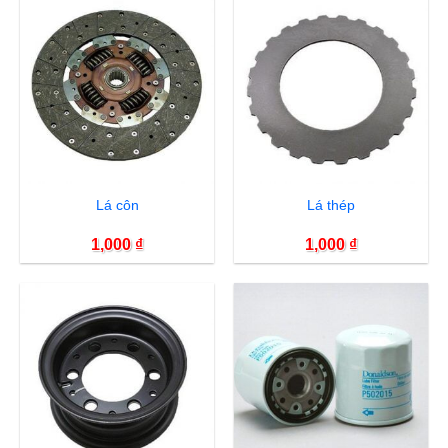
Lá côn
Lá thép
1,000
₫
1,000
₫