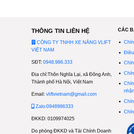
CÁC B
THÔNG TIN LIÊN HỆ
Chín
CÔNG TY TNHH XE NÂNG VLIFT
VIỆT NAM
Điều
SĐT:
0948.986.333
Chín
Chín
Địa chỉ:Thôn Nghĩa Lại, xã Đông Anh,
Thành phố Hà Nội, Việt Nam
Chín
nhậ
Email:
vliftvietnam@gmail.com
Chín
Zalo:0948986333
Chín
ĐKKD: 0109974025
Do phòng ĐKKD và Tài Chính Doanh