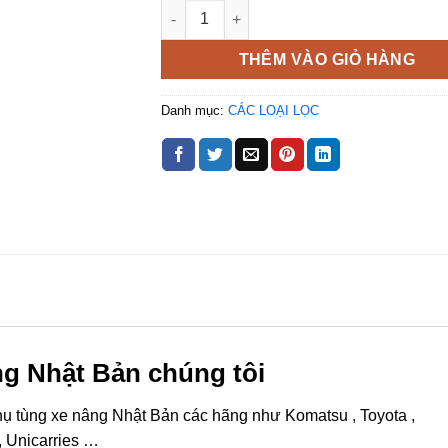
Lọc dầu nhiên liệu số lượng
THÊM VÀO GIỎ HÀNG
Danh mục:
CÁC LOẠI LỌC
âng Nhật Bản chúng tôi
hụ tùng xe nâng Nhật Bản các hãng như Komatsu , Toyota ,
, Unicarries …