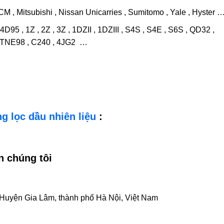
CM , Mitsubishi , Nissan Unicarries , Sumitomo , Yale , Hyster 
D95 , 1Z , 2Z , 3Z , 1DZII , 1DZIII , S4S , S4E , S6S , QD32 ,
 4TNE98 , C240 , 4JG2 …
g lọc dầu nhiên liệu
:
 chúng tôi
, Huyện Gia Lâm, thành phố Hà Nội, Việt Nam