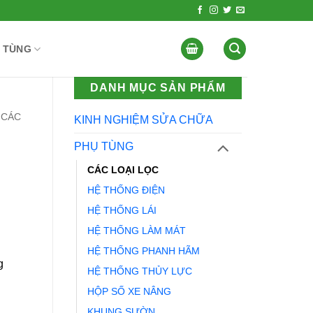
 TÙNG
DANH MỤC SẢN PHẨM
CÁC
KINH NGHIỆM SỬA CHỮA
PHỤ TÙNG
CÁC LOẠI LỌC
HỆ THỐNG ĐIỆN
HỆ THỐNG LÁI
HỆ THỐNG LÀM MÁT
HỆ THỐNG PHANH HÃM
g
HỆ THỐNG THỦY LỰC
HỘP SỐ XE NÂNG
KHUNG SƯỜN