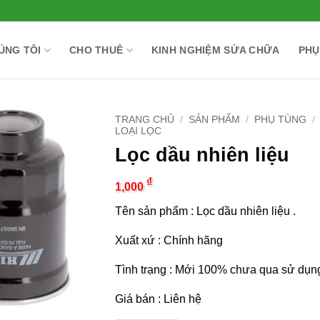
ÚNG TÔI
CHO THUÊ
KINH NGHIỆM SỬA CHỮA
PHỤ
TRANG CHỦ
/
SẢN PHẨM
/
PHỤ TÙNG
/
LOẠI LỌC
Lọc dầu nhiên liệu
₫
1,000
Tên sản phẩm : Lọc dầu nhiên liệu .
Xuất xứ : Chính hãng
Tình trạng : Mới 100% chưa qua sử dụn
Giá bán : Liên hệ