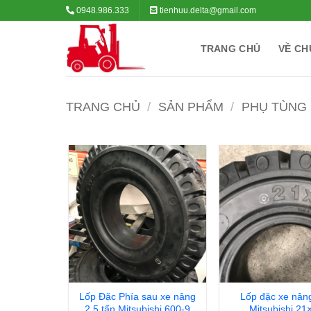
Bỏ
0948.986.333
tienhuu.delta@gmail.com
qua
nội
TRANG CHỦ
VỀ CH
dung
TRANG CHỦ
/
SẢN PHẨM
/
PHỤ TÙNG
Lốp Đặc Phía sau xe nâng
Lốp đặc xe nân
2,5 tấn Mitsubishi 600-9
Mitsubishi 21