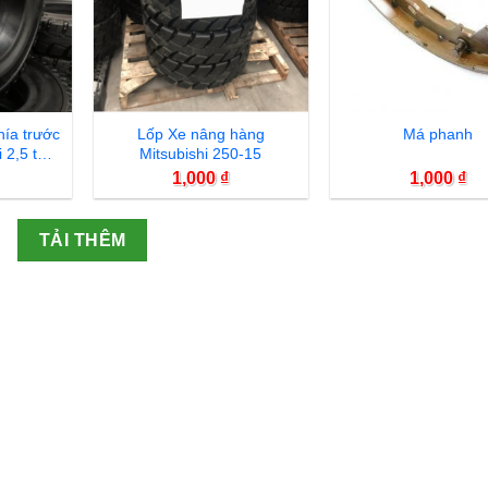
hía trước
Lốp Xe nâng hàng
Má phanh
 2,5 tấn
Mitsubishi 250-15
1,000
₫
1,000
₫
TẢI THÊM