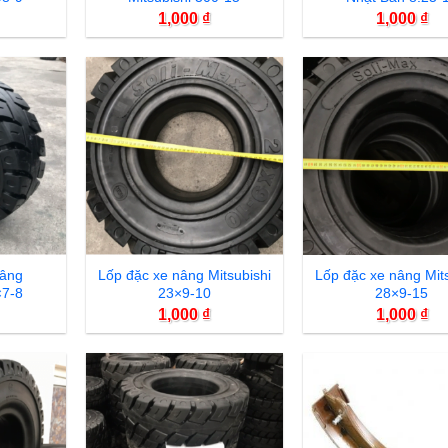
1,000
₫
1,000
₫
Nâng
Lốp đặc xe nâng Mitsubishi
Lốp đặc xe nâng Mit
×7-8
23×9-10
28×9-15
1,000
₫
1,000
₫