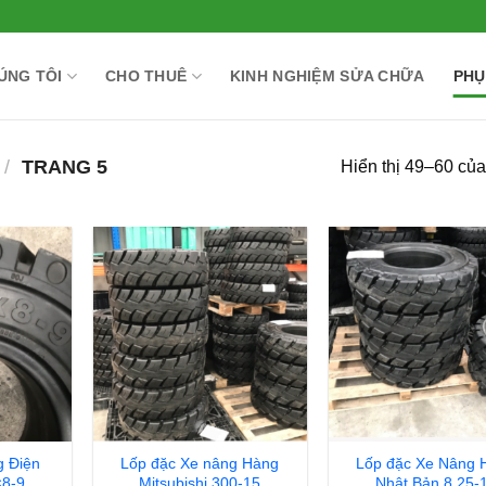
ÚNG TÔI
CHO THUÊ
KINH NGHIỆM SỬA CHỮA
PHỤ
/
TRANG 5
Hiển thị 49–60 của
g Điện
Lốp đặc Xe nâng Hàng
Lốp đặc Xe Nâng 
×8-9
Mitsubishi 300-15
Nhật Bản 8.25-