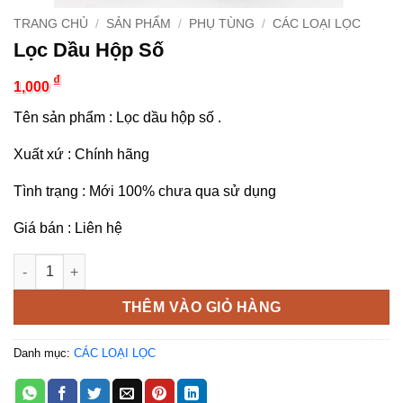
TRANG CHỦ
/
SẢN PHẨM
/
PHỤ TÙNG
/
CÁC LOẠI LỌC
Lọc Dầu Hộp Số
₫
1,000
Tên sản phẩm : Lọc dầu hộp số .
Xuất xứ : Chính hãng
Tình trạng : Mới 100% chưa qua sử dụng
Giá bán : Liên hệ
Lọc Dầu Hộp Số số lượng
THÊM VÀO GIỎ HÀNG
Danh mục:
CÁC LOẠI LỌC