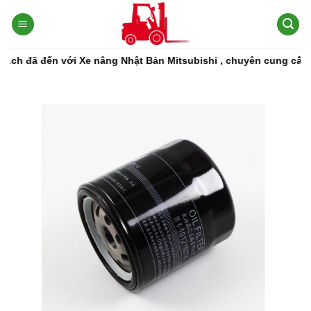
Bỏ
qua
nội
dung
ã đến với Xe nâng Nhật Bản Mitsubishi , chuyên cung cấp các dò