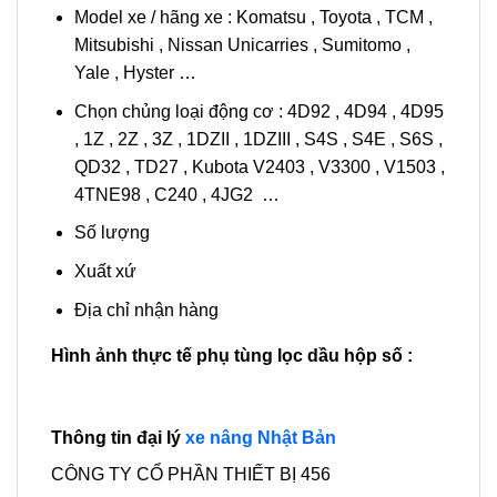
Model xe / hãng xe : Komatsu , Toyota , TCM ,
Mitsubishi , Nissan Unicarries , Sumitomo ,
Yale , Hyster …
Chọn chủng loại động cơ : 4D92 , 4D94 , 4D95
, 1Z , 2Z , 3Z , 1DZII , 1DZIII , S4S , S4E , S6S ,
QD32 , TD27 , Kubota V2403 , V3300 , V1503 ,
4TNE98 , C240 , 4JG2 …
Số lượng
Xuất xứ
Địa chỉ nhận hàng
Hình ảnh thực tế phụ tùng lọc dầu hộp số :
Thông tin đại lý
xe nâng Nhật Bản
CÔNG TY CỔ PHẦN THIẾT BỊ 456