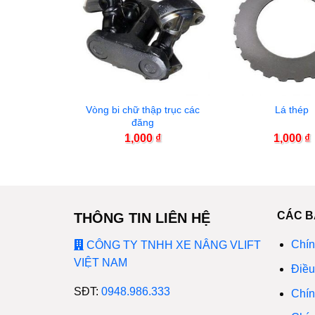
ắt trâu
Vòng bi chữ thập trục các
Lá thép
đăng
00
₫
1,000
₫
1,000
₫
CÁC B
THÔNG TIN LIÊN HỆ
Chín
CÔNG TY TNHH XE NÂNG VLIFT
VIỆT NAM
Điều
SĐT:
0948.986.333
Chín