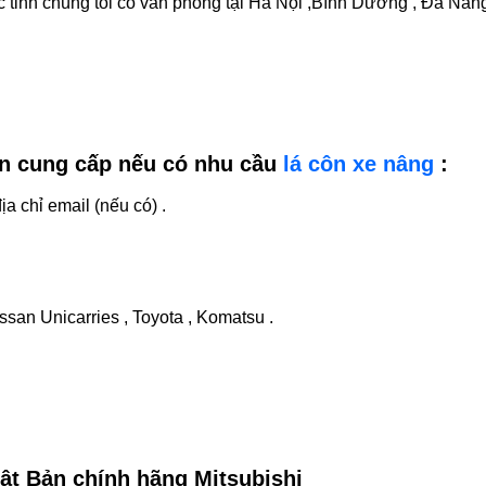
 tỉnh chúng tôi có văn phòng tại Hà Nội ,Bình Dương , Đà Nẵng
ần cung cấp nếu có nhu cầu
lá côn xe nâng
:
ịa chỉ email (nếu có) .
ssan Unicarries , Toyota , Komatsu .
ật Bản chính hãng Mitsubishi