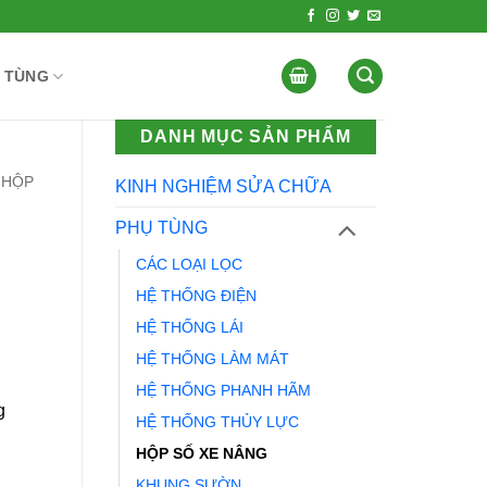
 TÙNG
DANH MỤC SẢN PHẨM
HỘP
KINH NGHIỆM SỬA CHỮA
PHỤ TÙNG
CÁC LOẠI LỌC
HỆ THỐNG ĐIỆN
HỆ THỐNG LÁI
HỆ THỐNG LÀM MÁT
HỆ THỐNG PHANH HÃM
g
HỆ THỐNG THỦY LỰC
HỘP SỐ XE NÂNG
KHUNG SƯỜN