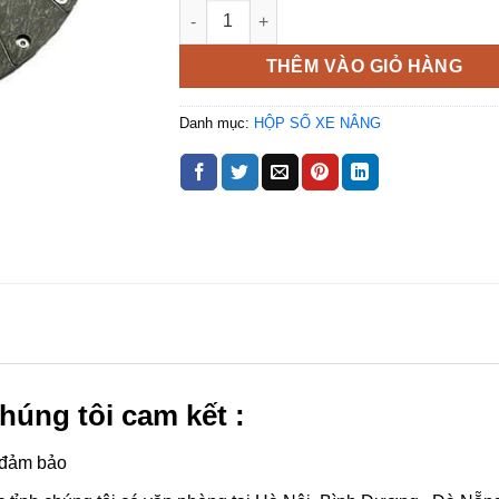
Lá côn số lượng
THÊM VÀO GIỎ HÀNG
Danh mục:
HỘP SỐ XE NÂNG
húng tôi cam kết :
 đảm bảo