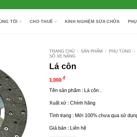
ÚNG TÔI
CHO THUÊ
KINH NGHIỆM SỬA CHỮA
PHỤ
TRANG CHỦ
/
SẢN PHẨM
/
PHỤ TÙNG
/
SỐ XE NÂNG
Lá côn
₫
1,000
Tên sản phẩm : Lá côn .
Xuất xứ : Chính hãng
Tình trạng : Mới 100% chưa qua sử dụn
Giá bán : Liên hệ