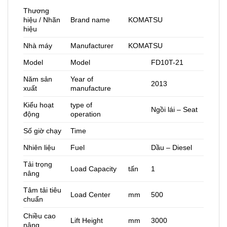
Thương
hiệu / Nhãn
Brand name
KOMATSU
hiệu
Nhà máy
Manufacturer
KOMATSU
Model
Model
FD10T-21
Năm sản
Year of
2013
xuất
manufacture
Kiểu hoạt
type of
Ngồi lái – Seat
động
operation
Số giờ chạy
Time
Nhiên liệu
Fuel
Dầu – Diesel
Tải trọng
Load Capacity
tấn
1
nâng
Tâm tải tiêu
Load Center
mm
500
chuẩn
Chiều cao
Lift Height
mm
3000
nâng