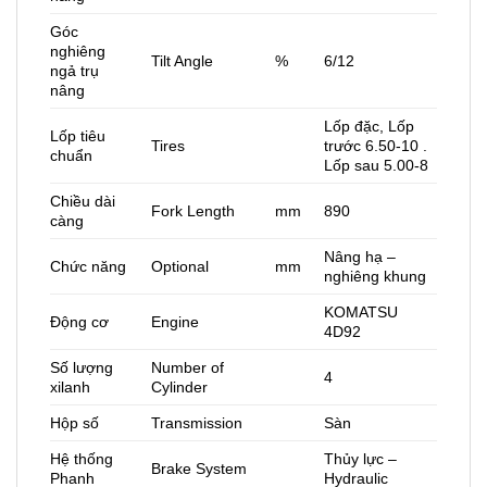
Góc
nghiêng
Tilt Angle
%
6/12
ngả trụ
nâng
Lốp đặc, Lốp
Lốp tiêu
Tires
trước 6.50-10 .
chuẩn
Lốp sau 5.00-8
Chiều dài
Fork Length
mm
890
càng
Nâng hạ –
Chức năng
Optional
mm
nghiêng khung
KOMATSU
Động cơ
Engine
4D92
Số lượng
Number of
4
xilanh
Cylinder
Hộp số
Transmission
Sàn
Hệ thống
Thủy lực –
Brake System
Phanh
Hydraulic