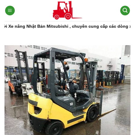
Bỏ
qua
nội
dung
g Nhật Bản Mitsubishi , chuyên cung cấp các dòng xe nâng, phụ 