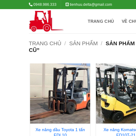
Bỏ
0948.986.333
tienhuu.delta@gmail.com
qua
nội
TRANG CHỦ
VỀ CH
dung
TRANG CHỦ
/
SẢN PHẨM
/
SẢN PHẨM 
CŨ”
Xe nâng dầu Toyota 1 tấn
Xe nâng Komatsu
FDL10
FD10T-21