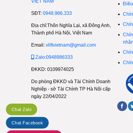
VIỆT NAM
Điều
SĐT:
0948.986.333
Chín
Chín
Địa chỉ:Thôn Nghĩa Lại, xã Đông Anh,
Thành phố Hà Nội, Việt Nam
Chín
nhậ
Email:
vliftvietnam@gmail.com
Chín
Zalo:0948986333
Chín
ĐKKD: 0109974025
Do phòng ĐKKD và Tài Chính Doanh
Nghiệp - sở Tài Chính TP Hà Nội cấp
ngày 22/04/2022
Chat Zalo
Chat Facebook