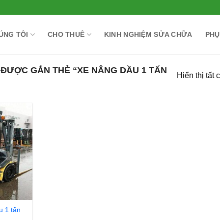
ÚNG TÔI
CHO THUÊ
KINH NGHIỆM SỬA CHỮA
PHỤ
ĐƯỢC GẮN THẺ “XE NÂNG DẦU 1 TẤN
Hiển thị tất 
 1 tấn