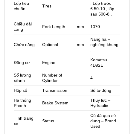
Lốp tiêu
. Lốp trước
Tires
chuẩn
6.50-10 , lốp
sau 500-8 .
Chiều dài
Fork Length
mm
1070
càng
Nâng hạ –
Chức năng
Optional
mm
nghiêng khung
.
Komatsu
Động cơ
Engine
4D92E
Số lượng
Number of
4
xilanh
Cylinder
Hộp số
Transmission
Số tự động
Hệ thống
Thủy lực –
Brake System
Phanh
Hydraulic
Cũ đã qua sử
Tình trạng
Status
dụng – Brand
xe
Used