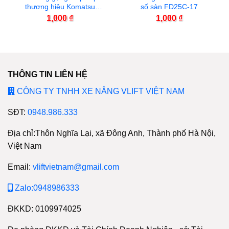
thương hiệu Komatsu
số sàn FD25C-17
FD30-11
1,000
₫
1,000
₫
THÔNG TIN LIÊN HỆ
CÔNG TY TNHH XE NÂNG VLIFT VIỆT NAM
SĐT:
0948.986.333
Địa chỉ:Thôn Nghĩa Lại, xã Đông Anh, Thành phố Hà Nội,
Việt Nam
Email:
vliftvietnam@gmail.com
Zalo:0948986333
ĐKKD: 0109974025