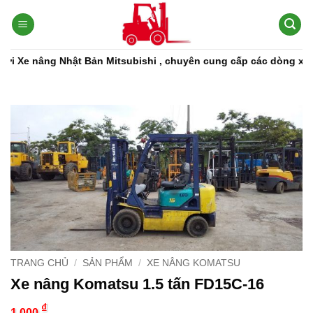
Bỏ
qua
nội
dung
 Nhật Bản Mitsubishi , chuyên cung cấp các dòng xe nâng, phụ t
TRANG CHỦ
/
SẢN PHẨM
/
XE NÂNG KOMATSU
Xe nâng Komatsu 1.5 tấn FD15C-16
₫
1,000