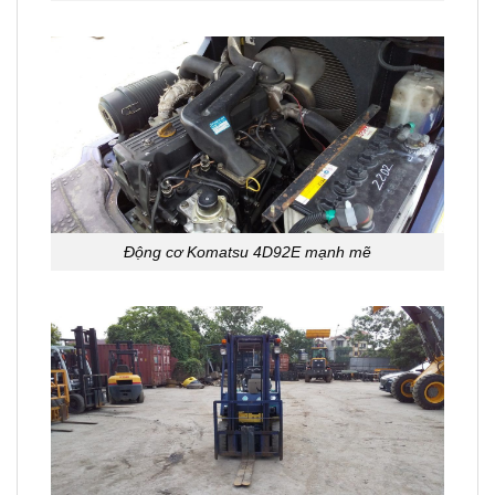
Động cơ Komatsu 4D92E mạnh mẽ