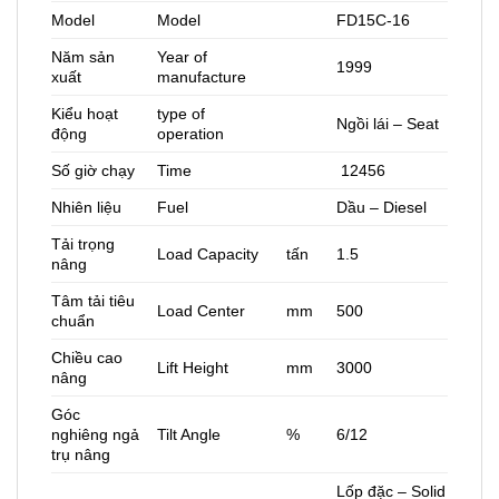
Model
Model
FD15C-16
Năm sản
Year of
1999
xuất
manufacture
Kiểu hoạt
type of
Ngồi lái – Seat
động
operation
Số giờ chạy
Time
12456
Nhiên liệu
Fuel
Dầu – Diesel
Tải trọng
Load Capacity
tấn
1.5
nâng
Tâm tải tiêu
Load Center
mm
500
chuẩn
Chiều cao
Lift Height
mm
3000
nâng
Góc
nghiêng ngả
Tilt Angle
%
6/12
trụ nâng
Lốp đặc – Solid