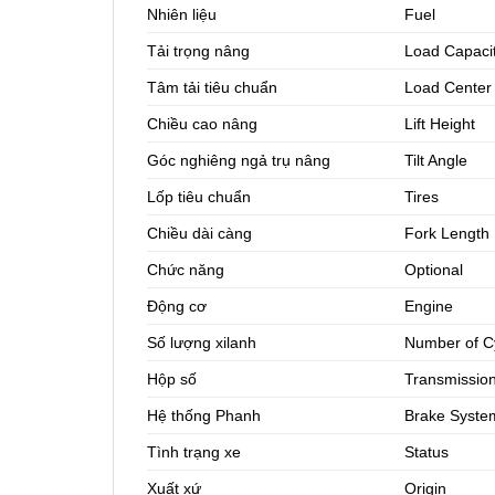
Nhiên liệu
Fuel
Tải trọng nâng
Load Capaci
Tâm tải tiêu chuẩn
Load Center
Chiều cao nâng
Lift Height
Góc nghiêng ngả trụ nâng
Tilt Angle
Lốp tiêu chuẩn
Tires
Chiều dài càng
Fork Length
Chức năng
Optional
Động cơ
Engine
Số lượng xilanh
Number of C
Hộp số
Transmissio
Hệ thống Phanh
Brake Syste
Tình trạng xe
Status
Xuất xứ
Origin