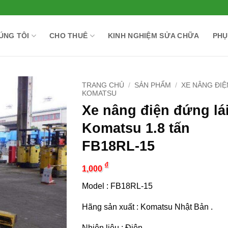
ÚNG TÔI
CHO THUÊ
KINH NGHIỆM SỬA CHỮA
PHỤ
TRANG CHỦ
/
SẢN PHẨM
/
XE NÂNG ĐIỆ
KOMATSU
Xe nâng điện đứng lá
Komatsu 1.8 tấn
FB18RL-15
₫
1,000
Model : FB18RL-15
Hãng sản xuất : Komatsu Nhật Bản .
Nhiên liệu : Điện .