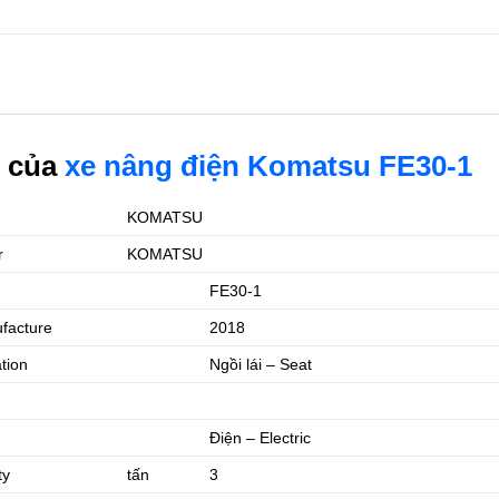
n của
xe nâng điện Komatsu FE30-1
KOMATSU
r
KOMATSU
FE30-1
facture
2018
ation
Ngồi lái – Seat
Điện – Electric
ty
tấn
3