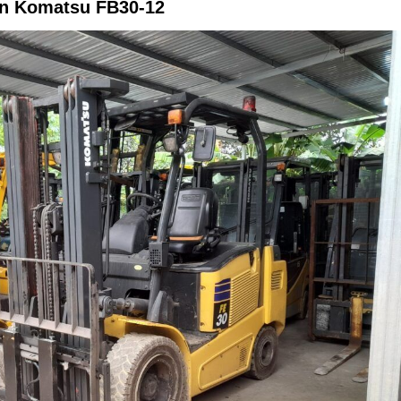
iện Komatsu FB30-12