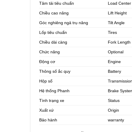
Tâm tải tiêu chuẩn
Load Center
Chiều cao nâng
Lift Height
Góc nghiêng ngả trụ nâng
Tilt Angle
Lốp tiêu chuẩn
Tires
Chiều dài càng
Fork Length
Chức năng
Optional
Động cơ
Engine
Thông số ắc quy
Battery
Hộp số
Transmissio
Hệ thống Phanh
Brake Syste
Tình trạng xe
Status
Xuất xứ
Origin
Bảo hành
warranty