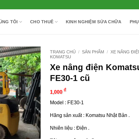
ÚNG TÔI
CHO THUÊ
KINH NGHIỆM SỬA CHỮA
PHỤ
TRANG CHỦ
/
SẢN PHẨM
/
XE NÂNG ĐIỆ
KOMATSU
Xe nâng điện Komats
FE30-1 cũ
₫
1,000
Model : FE30-1
Hãng sản xuất : Komatsu Nhật Bản .
Nhiên liệu : Điện .