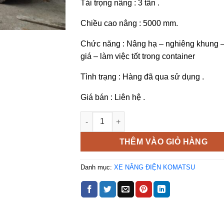
Tải trọng nâng : 3 tấn .
Chiều cao nâng : 5000 mm.
Chức năng : Nâng hạ – nghiêng khung –
giá – làm việc tốt trong container
Tình trạng : Hàng đã qua sử dụng .
Giá bán : Liên hệ .
Xe nâng điện Komatsu FE30-1 cũ số lượn
THÊM VÀO GIỎ HÀNG
Danh mục:
XE NÂNG ĐIỆN KOMATSU