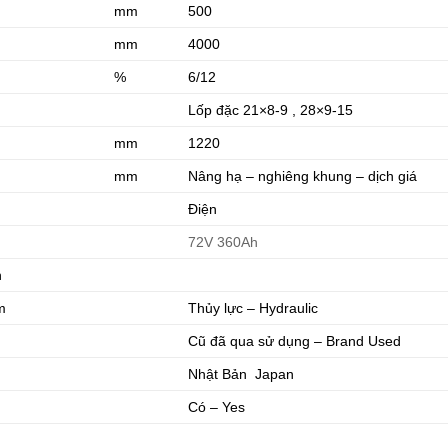
mm
500
mm
4000
%
6/12
Lốp đặc 21×8-9 , 28×9-15
mm
1220
mm
Nâng hạ – nghiêng khung – dịch giá
Điện
72V 360Ah
n
m
Thủy lực – Hydraulic
Cũ đã qua sử dụng – Brand Used
Nhật Bản Japan
Có – Yes