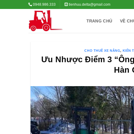
Bỏ
0948.986.333
tienhuu.delta@gmail.com
qua
nội
TRANG CHỦ
VỀ CH
dung
CHO THUÊ XE NÂNG
,
KIẾN 
Ưu Nhược Điểm 3 “Ông
Hàn 