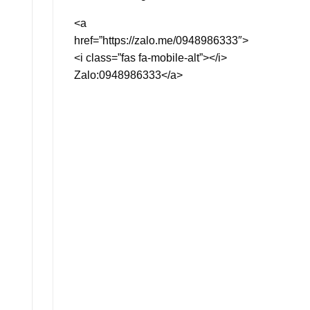
<a
href=”https://zalo.me/0948986333″>
<i class=”fas fa-mobile-alt”></i>
Zalo:0948986333</a>