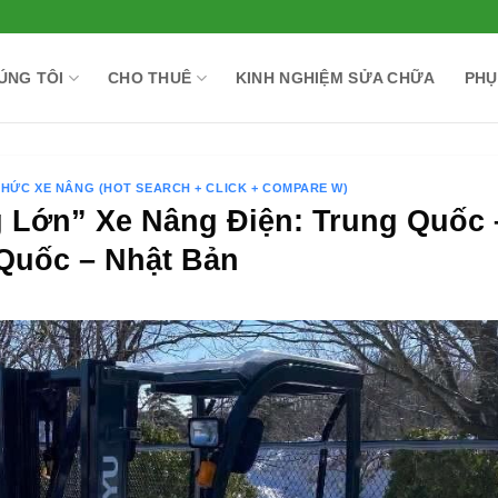
ÚNG TÔI
CHO THUÊ
KINH NGHIỆM SỬA CHỮA
PHỤ
THỨC XE NÂNG (HOT SEARCH + CLICK + COMPARE W)
 Lớn” Xe Nâng Điện: Trung Quốc 
Quốc – Nhật Bản