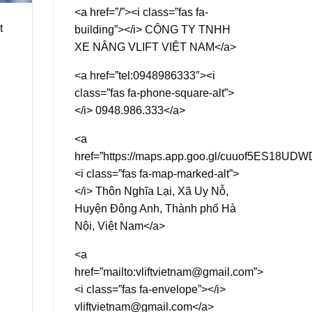
<a href=”/”><i class=”fas fa-
t
building”></i> CÔNG TY TNHH
XE NÂNG VLIFT VIỆT NAM</a>
<a href=”tel:0948986333″><i
class=”fas fa-phone-square-alt”>
</i> 0948.986.333</a>
<a
href=”https://maps.app.goo.gl/cuuof5ES18UD
<i class=”fas fa-map-marked-alt”>
</i> Thôn Nghĩa Lại, Xã Uy Nỗ,
Huyện Đông Anh, Thành phố Hà
Nội, Việt Nam</a>
<a
href=”mailto:vliftvietnam@gmail.com”>
<i class=”fas fa-envelope”></i>
vliftvietnam@gmail.com</a>