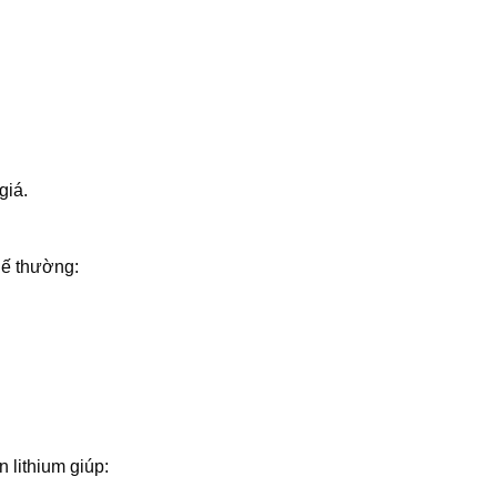
giá.
hế thường:
lithium giúp: