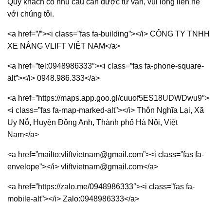
Quý khách có nhu cầu cần được tư vấn, vui lòng liên hệ
với chúng tôi.
<a href=”/”><i class=”fas fa-building”></i> CÔNG TY TNHH
XE NÂNG VLIFT VIỆT NAM</a>
<a href=”tel:0948986333″><i class=”fas fa-phone-square-
alt”></i> 0948.986.333</a>
<a href=”https://maps.app.goo.gl/cuuof5ES18UDWDwu9″>
<i class=”fas fa-map-marked-alt”></i> Thôn Nghĩa Lại, Xã
Uy Nỗ, Huyện Đông Anh, Thành phố Hà Nội, Việt
Nam</a>
<a href=”mailto:vliftvietnam@gmail.com”><i class=”fas fa-
envelope”></i> vliftvietnam@gmail.com</a>
<a href=”https://zalo.me/0948986333″><i class=”fas fa-
mobile-alt”></i> Zalo:0948986333</a>