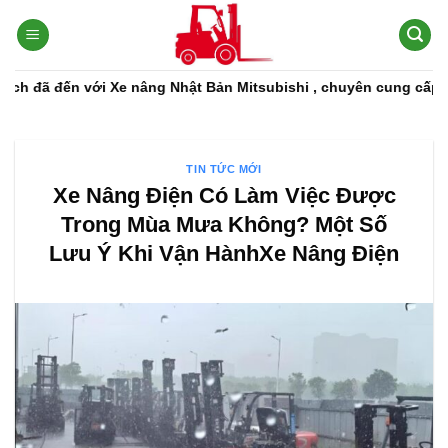
Bỏ
qua
nội
dung
đến với Xe nâng Nhật Bản Mitsubishi , chuyên cung cấp các dòn
TIN TỨC MỚI
Xe Nâng Điện Có Làm Việc Được
Trong Mùa Mưa Không? Một Số
Lưu Ý Khi Vận HànhXe Nâng Điện