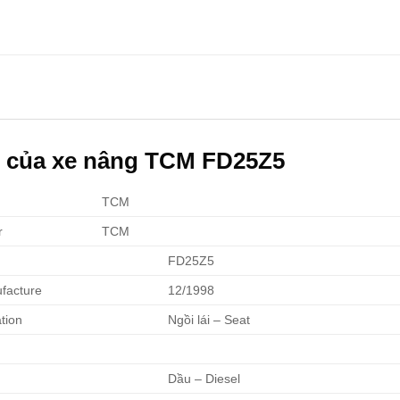
n của xe nâng TCM FD25Z5
TCM
r
TCM
FD25Z5
facture
12/1998
ation
Ngồi lái – Seat
Dầu – Diesel