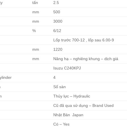
ty
tấn
2.5
mm
500
mm
3000
%
6/12
Lốp trước 700-12 , lốp sau 6.00-9
mm
1220
mm
Nâng hạ – nghiêng khung – dịch giá
Isuzu C240KPJ
ylinder
4
n
Số sàn
m
Thủy lực – Hydraulic
Cũ đã qua sử dụng – Brand Used
Nhật Bản Japan
Có – Yes