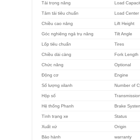
Tải trọng nâng
Load Capaci
Tâm tải tiêu chuẩn
Load Center
Chiều cao nâng
Lift Height
Góc nghiêng ngả trụ nâng
Tilt Angle
Lốp tiêu chuẩn
Tires
Chiều dài càng
Fork Length
Chức năng
Optional
Động cơ
Engine
Số lượng xilanh
Number of C
Hộp số
Transmissio
Hệ thống Phanh
Brake Syste
Tình trạng xe
Status
Xuất xứ
Origin
Bảo hành
warranty