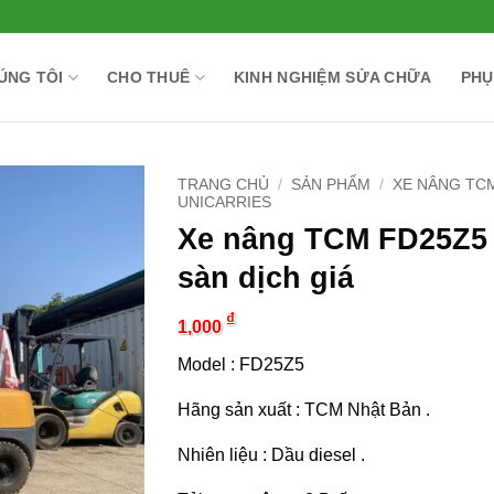
ÚNG TÔI
CHO THUÊ
KINH NGHIỆM SỬA CHỮA
PHỤ
TRANG CHỦ
/
SẢN PHẨM
/
XE NÂNG TC
UNICARRIES
Xe nâng TCM FD25Z5
sàn dịch giá
₫
1,000
Model : FD25Z5
Hãng sản xuất : TCM Nhật Bản .
Nhiên liệu : Dầu diesel .