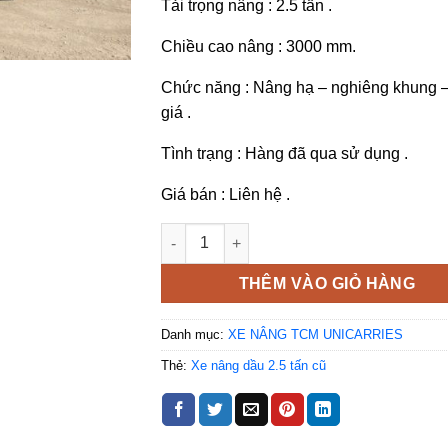
Tải trọng nâng : 2.5 tấn .
Chiều cao nâng : 3000 mm.
Chức năng : Nâng hạ – nghiêng khung –
giá .
Tình trạng : Hàng đã qua sử dụng .
Giá bán : Liên hệ .
Xe nâng TCM FD25Z5 số sàn dịch giá số 
THÊM VÀO GIỎ HÀNG
Danh mục:
XE NÂNG TCM UNICARRIES
Thẻ:
Xe nâng dầu 2.5 tấn cũ