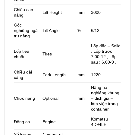
Chiều cao
Lift Height
mm
3000
nâng
Góc
nghiêng ngả
Tilt Angle
%
6/12
trụ nâng
Lốp đặc – Solid
Lốp tiêu
. Lốp trước
Tires
chuẩn
7.00-12 , Lốp
sau : 6.00-9 .
Chiều dài
Fork Length
mm
1220
càng
Nâng hạ –
nghiêng khung
Chức năng
Optional
mm
– dịch giá –
làm việc trong
container
Komatsu
Động cơ
Engine
4D94LE
Số lượng
Number of