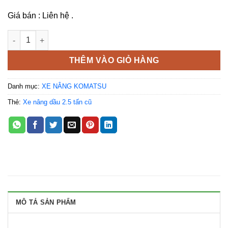
Giá bán : Liên hệ .
Xe nâng Komatsu FD25T-14 chui container dịch giá số lượng
THÊM VÀO GIỎ HÀNG
Danh mục:
XE NÂNG KOMATSU
Thẻ:
Xe nâng dầu 2.5 tấn cũ
MÔ TẢ SẢN PHẨM