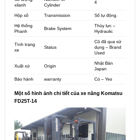
4
xilanh
Cylinder
Hộp số
Transmission
Số tự động.
Hệ thống
Thủy lực –
Brake System
Phanh
Hydraulic
Cũ đã qua sử
Tình trạng
Status
dụng – Brand
xe
Used
Nhật Bản
Xuất xứ
Origin
Japan
Bảo hành
warranty
Có – Yes
Một số hình ảnh chi tiết của xe nâng Komatsu
FD25T-14