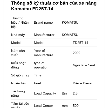
Thông số kỹ thuật cơ bản của xe nâng
Komatsu FD25T-14
Thương
hiệu / Nhãn
Brand name
KOMATSU
hiệu
Nhà máy
Manufacturer
KOMATSU
Model
Model
FD25T-14
Năm sản
Year of
2002
xuất
manufacture
Kiểu hoạt
type of
Ngồi lái – Seat
động
operation
Số giờ chạy
Time
Nhiên liệu
Fuel
Dầu – Diesel
Tải trọng
Load Capacity
tấn
2.5
nâng
Tâm tải tiêu
Load Center
mm
500
chuẩn