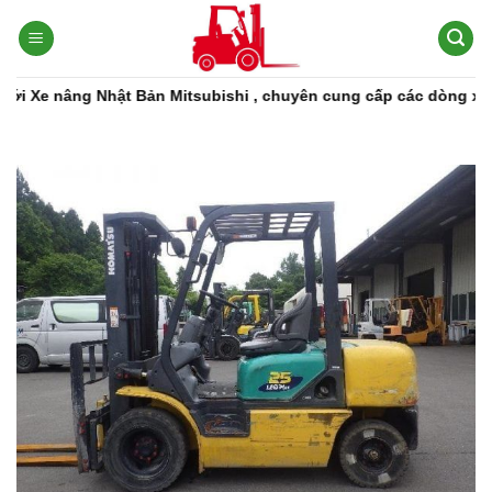
Bỏ
qua
nội
dung
 Nhật Bản Mitsubishi , chuyên cung cấp các dòng xe nâng, phụ t