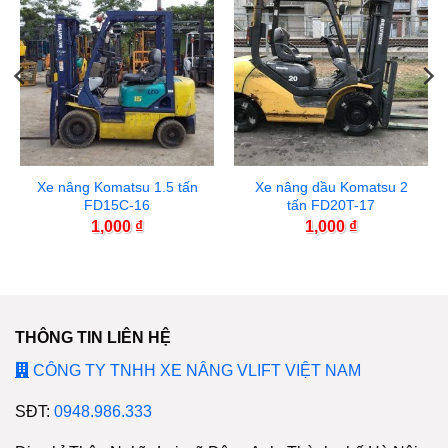
Xe nâng Komatsu 1.5 tấn
Xe nâng dầu Komatsu 2
FD15C-16
tấn FD20T-17
1,000
₫
1,000
₫
THÔNG TIN LIÊN HỆ
CÔNG TY TNHH XE NÂNG VLIFT VIỆT NAM
SĐT:
0948.986.333