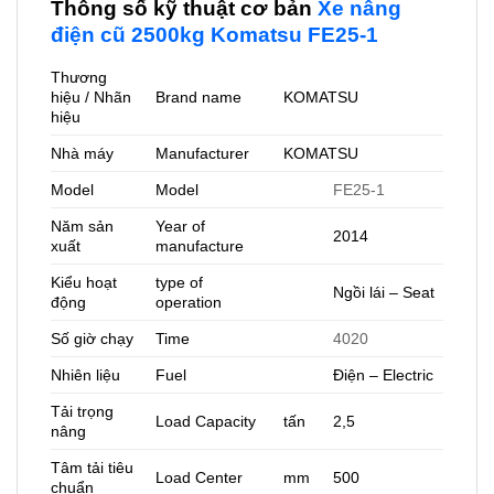
Thông số kỹ thuật cơ bản
Xe nâng
điện cũ 2500kg Komatsu FE25-1
Thương
hiệu / Nhãn
Brand name
KOMATSU
hiệu
Nhà máy
Manufacturer
KOMATSU
Model
Model
FE25-1
Năm sản
Year of
2014
xuất
manufacture
Kiểu hoạt
type of
Ngồi lái – Seat
động
operation
Số giờ chạy
Time
4020
Nhiên liệu
Fuel
Điện – Electric
Tải trọng
Load Capacity
tấn
2,5
nâng
Tâm tải tiêu
Load Center
mm
500
chuẩn