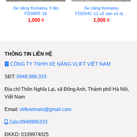
Xe nâng Komatsu 3 tấn
Xe nâng Komatsu
FD30NT-16
FD25HC-12 số sàn có dịch
càng
1,000
₫
1,000
₫
THÔNG TIN LIÊN HỆ
CÔNG TY TNHH XE NÂNG VLIFT VIỆT NAM
SĐT:
0948.986.333
Địa chỉ:Thôn Nghĩa Lại, xã Đông Anh, Thành phố Hà Nội,
Việt Nam
Email:
vliftvietnam@gmail.com
Zalo:0948986333
ĐKKD: 0109974025