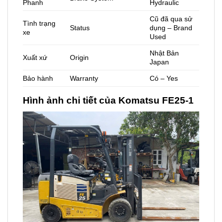
Phanh
Hydraulic
Cũ đã qua sử
Tình trạng
Status
dụng – Brand
xe
Used
Nhật Bản
Xuất xứ
Origin
Japan
Bảo hành
Warranty
Có – Yes
Hình ảnh chi tiết của Komatsu FE25-1