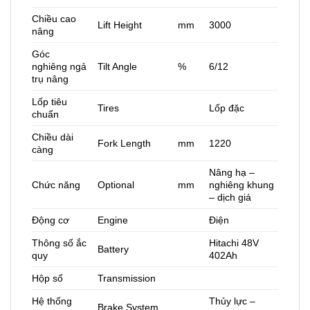
Chiều cao
Lift Height
mm
3000
nâng
Góc
nghiêng ngả
Tilt Angle
%
6/12
trụ nâng
Lốp tiêu
Tires
Lốp đặc
chuẩn
Chiều dài
Fork Length
mm
1220
càng
Nâng hạ –
Chức năng
Optional
mm
nghiêng khung
– dịch giá
Động cơ
Engine
Điện
Thông số ắc
Hitachi 48V
Battery
quy
402Ah
Hộp số
Transmission
Hệ thống
Thủy lực –
Brake System