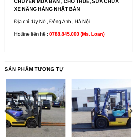
CHUYÊN MUA BÁN , CHO THUÊ, SỬA CHỮA
XE NÂNG HÀNG NHẬT BẢN
Địa chỉ :Uy Nỗ , Đông Anh , Hà Nội
Hotline liên hệ :
0788.845.000 (Ms. Loan)
SẢN PHẨM TƯƠNG TỰ