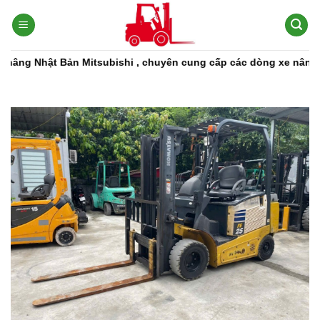
Bỏ
qua
nội
dung
ản Mitsubishi , chuyên cung cấp các dòng xe nâng, phụ tùng xe 