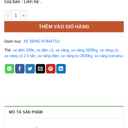
Giá bán : Liên hệ .
Xe nâng điện cũ 2500kg Komatsu FE25-1 số lượng
THÊM VÀO GIỎ HÀNG
Danh mục:
XE NÂNG KOMATSU
Thẻ:
xe điện 200tr
,
xe điện cũ
,
xe nâng
,
xe nâng 2500kg
,
xe nâng cũ
,
xe nâng cũ 2.5 tấn
,
xe nâng điện
,
xe nâng ko 2500kg
,
xe nâng komatsu
MÔ TẢ SẢN PHẨM