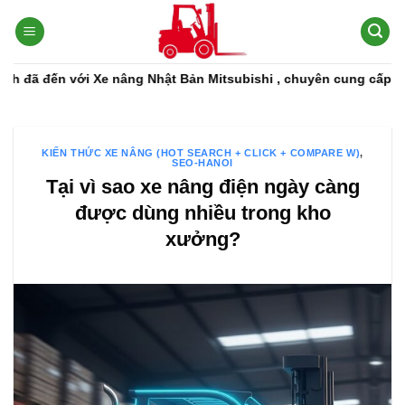
Bỏ
qua
nội
dung
ến với Xe nâng Nhật Bản Mitsubishi , chuyên cung cấp các dòng 
KIẾN THỨC XE NÂNG (HOT SEARCH + CLICK + COMPARE W)
,
SEO-HANOI
Tại vì sao xe nâng điện ngày càng
được dùng nhiều trong kho
xưởng?