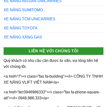
XE NÂNG NISSAN UNICARRIES
XE NÂNG SUMITOMO
XE NÂNG TCM UNICARRIES
XE NÂNG TOYOTA
XE NÂNG XĂNG GAS
LIÊN HỆ VỚI CHÚNG TÔI
Quý khách có nhu cầu cần được tư vấn, vui lòng liên hệ
với chúng tôi.
<a href=”/”><i class=”fas fa-building”></i> CÔNG TY TNHH
XE NÂNG VLIFT VIỆT NAM</a>
<a href=”tel:0948986333″><i class=”fas fa-phone-square-
alt”></i> 0948.986.333</a>