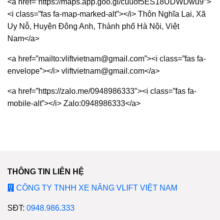
<a href=”https://maps.app.goo.gl/cuuof5ES18UDWDwu9″>
<i class=”fas fa-map-marked-alt”></i> Thôn Nghĩa Lại, Xã
Uy Nỗ, Huyện Đông Anh, Thành phố Hà Nội, Việt
Nam</a>
<a href=”mailto:vliftvietnam@gmail.com”><i class=”fas fa-
envelope”></i> vliftvietnam@gmail.com</a>
<a href=”https://zalo.me/0948986333″><i class=”fas fa-
mobile-alt”></i> Zalo:0948986333</a>
THÔNG TIN LIÊN HỆ
CÔNG TY TNHH XE NÂNG VLIFT VIỆT NAM
SĐT:
0948.986.333