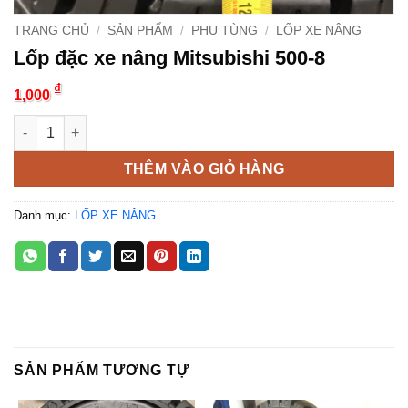
TRANG CHỦ
/
SẢN PHẨM
/
PHỤ TÙNG
/
LỐP XE NÂNG
Lốp đặc xe nâng Mitsubishi 500-8
₫
1,000
Lốp đặc xe nâng Mitsubishi 500-8 số lượng
THÊM VÀO GIỎ HÀNG
Danh mục:
LỐP XE NÂNG
SẢN PHẨM TƯƠNG TỰ