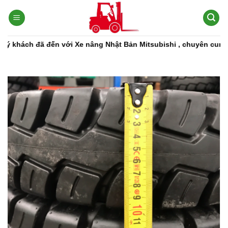
Bỏ
qua
nội
dung
ách đã đến với Xe nâng Nhật Bản Mitsubishi , chuyên cung cấp c