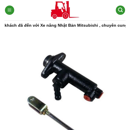
Bỏ
qua
nội
dung
ách đã đến với Xe nâng Nhật Bản Mitsubishi , chuyên cung cấp c