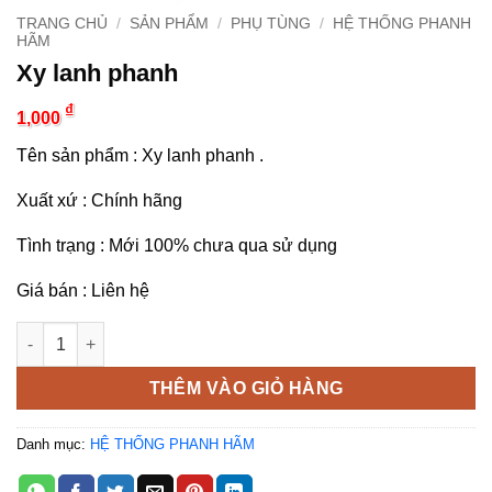
TRANG CHỦ
/
SẢN PHẨM
/
PHỤ TÙNG
/
HỆ THỐNG PHANH
HÃM
Xy lanh phanh
₫
1,000
Tên sản phẩm : Xy lanh phanh .
Xuất xứ : Chính hãng
Tình trạng : Mới 100% chưa qua sử dụng
Giá bán : Liên hệ
Xy lanh phanh số lượng
THÊM VÀO GIỎ HÀNG
Danh mục:
HỆ THỐNG PHANH HÃM