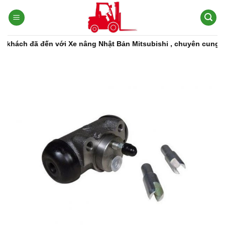
Bỏ
qua
nội
dung
ch đã đến với Xe nâng Nhật Bản Mitsubishi , chuyên cung cấp cá