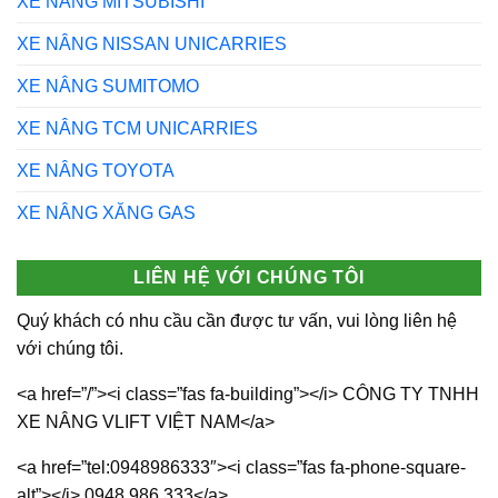
XE NÂNG MITSUBISHI
XE NÂNG NISSAN UNICARRIES
XE NÂNG SUMITOMO
XE NÂNG TCM UNICARRIES
XE NÂNG TOYOTA
XE NÂNG XĂNG GAS
LIÊN HỆ VỚI CHÚNG TÔI
Quý khách có nhu cầu cần được tư vấn, vui lòng liên hệ
với chúng tôi.
<a href=”/”><i class=”fas fa-building”></i> CÔNG TY TNHH
XE NÂNG VLIFT VIỆT NAM</a>
<a href=”tel:0948986333″><i class=”fas fa-phone-square-
alt”></i> 0948.986.333</a>