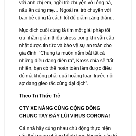
với anh chị em, ngồi trò chuyện với ông bà,
nấu ăn cùng mẹ… Ngoài ra, trò chuyện với
bạn bè cũng là cách tốt để giảm căng thẳng.
Mục đích cuối cùng là tìm một giải pháp tối
ưu nhằm giảm thiểu stress trong khi vẫn cập
nhật được tin tức và bảo vệ sự an toàn cho
gia đình. “Chúng ta muốn nắm bắt tất cả
những điều đang diễn ra”, Kross chia sẻ “tất
nhiên, bạn có thể hoàn toàn làm được điều
đó mà không phải quá hoảng loạn trước nỗi
sợ đang gieo rắc cùng đại dịch”.
Theo Tri Thức Trẻ
CTY XE NÂNG CÙNG CỘNG ĐỒNG
CHUNG TAY ĐẨY LÙI VIRUS CORONA!
Cả nhà hãy cùng nhau chủ động thực hiện
các thói quen phòng bệnh theo khuyến cáo tổ