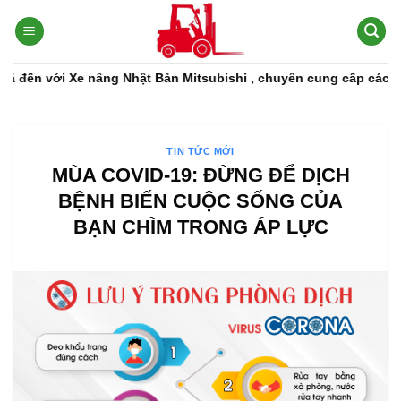
Bỏ
qua
nội
dung
ới Xe nâng Nhật Bản Mitsubishi , chuyên cung cấp các dòng xe n
TIN TỨC MỚI
MÙA COVID-19: ĐỪNG ĐỂ DỊCH
BỆNH BIẾN CUỘC SỐNG CỦA
BẠN CHÌM TRONG ÁP LỰC