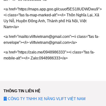
<a href=”https://maps.app.goo.gl/cuuof5ES18UDWDwu9″>
<i class=”fas fa-map-marked-alt”></i> Thôn Nghĩa Lại, Xã
Uy Nỗ, Huyện Đông Anh, Thành phố Hà Nội, Việt
Nam</a>
<a href=”mailto:vliftvietnam@gmail.com”><i class=”fas fa-
envelope”></i> vliftvietnam@gmail.com</a>
<a href=”https://zalo.me/0948986333″><i class=”fas fa-
mobile-alt”></i> Zalo:0948986333</a>
THÔNG TIN LIÊN HỆ
CÔNG TY TNHH XE NÂNG VLIFT VIỆT NAM