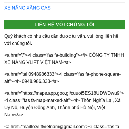
XE NÂNG XĂNG GAS
LIÊN HỆ VỚI CHÚNG TÔI
Quý khách có nhu cầu cần được tư vấn, vui lòng liên hệ
với chúng tôi.
<a href=”/”><i class=”fas fa-building”></i> CÔNG TY TNHH
XE NÂNG VLIFT VIỆT NAM</a>
<a href=”tel:0948986333″><i class=”fas fa-phone-square-
alt”></i> 0948.986.333</a>
<a href=”https://maps.app.goo.gl/cuuof5ES18UDWDwu9″>
<i class=”fas fa-map-marked-alt”></i> Thôn Nghĩa Lại, Xã
Uy Nỗ, Huyện Đông Anh, Thành phố Hà Nội, Việt
Nam</a>
<a href=”mailto:vliftvietnam@gmail.com”><i class=”fas fa-