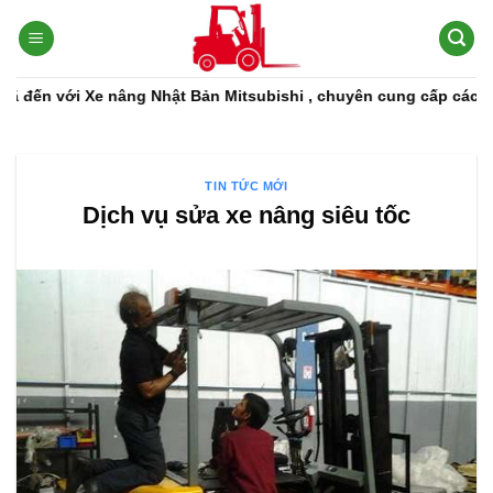
Bỏ
qua
nội
dung
ới Xe nâng Nhật Bản Mitsubishi , chuyên cung cấp các dòng xe n
TIN TỨC MỚI
Dịch vụ sửa xe nâng siêu tốc