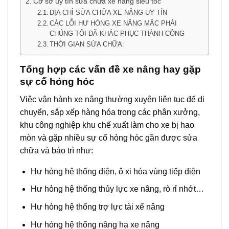
Cơ sở uy tín sửa chữa xe nâng siêu tốc
ĐỊA CHỈ SỬA CHỮA XE NÂNG UY TÍN
CÁC LỖI HƯ HỎNG XE NÂNG MẮC PHẢI
CHÚNG TÔI ĐÃ KHẮC PHỤC THÀNH CÔNG
THỜI GIAN SỬA CHỮA:
Tổng hợp các vấn đề xe nâng hay gặp
sự cố hỏng hóc
Việc vận hành xe nâng thường xuyên liên tục để di
chuyển, sắp xếp hàng hóa trong các phân xưởng,
khu công nghiệp khu chế xuất làm cho xe bị hao
mòn và gặp nhiều sự cố hỏng hóc gần được sửa
chữa và bảo trì như:
Hư hỏng hệ thống điện, ô xi hóa vùng tiếp điện
Hư hỏng hệ thống thủy lực xe nâng, rò rỉ nhớt…
Hư hỏng hệ thống trợ lực tài xế nâng
Hư hỏng hệ thống nâng hạ xe nâng