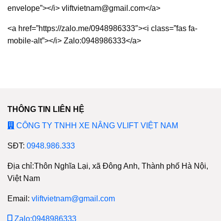
envelope”></i> vliftvietnam@gmail.com</a>
<a href=”https://zalo.me/0948986333″><i class=”fas fa-
mobile-alt”></i> Zalo:0948986333</a>
THÔNG TIN LIÊN HỆ
CÔNG TY TNHH XE NÂNG VLIFT VIỆT NAM
SĐT:
0948.986.333
Địa chỉ:Thôn Nghĩa Lại, xã Đông Anh, Thành phố Hà Nội,
Việt Nam
Email:
vliftvietnam@gmail.com
Zalo:0948986333