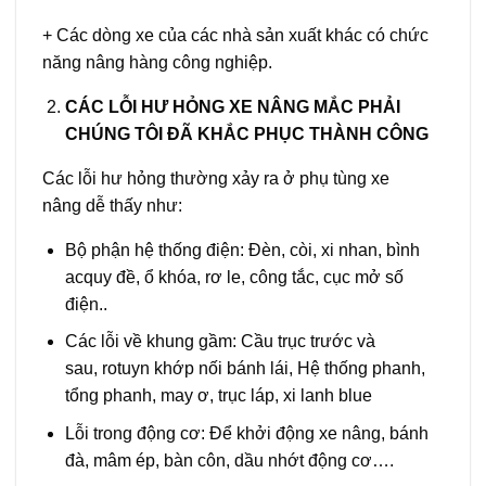
+ Các dòng xe của các nhà sản xuất khác có chức
năng nâng hàng công nghiệp.
CÁC LỖI HƯ HỎNG XE NÂNG MẮC PHẢI
CHÚNG TÔI
ĐÃ KHẮC PHỤC THÀNH CÔNG
Các lỗi hư hỏng thường xảy ra ở phụ tùng xe
nâng dễ thấy như:
Bộ phận hệ thống điện: Đèn, còi, xi nhan, bình
acquy đề, ổ khóa, rơ le, công tắc, cục mở số
điện..
Các lỗi về khung gầm: Cầu trục trước và
sau, rotuyn khớp nối bánh lái, Hệ thống phanh,
tổng phanh, may ơ, trục láp, xi lanh blue
Lỗi trong động cơ: Để khởi động xe nâng, bánh
đà, mâm ép, bàn côn, dầu nhớt động cơ….