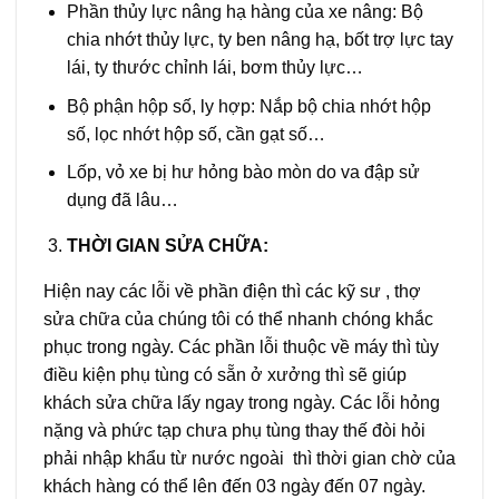
Phần thủy lực nâng hạ hàng của xe nâng: Bộ
chia nhớt thủy lực, ty ben nâng hạ, bốt trợ lực tay
lái, ty thước chỉnh lái, bơm thủy lực…
Bộ phận hộp số, ly hợp: Nắp bộ chia nhớt hộp
số, lọc nhớt hộp số, cần gạt số…
Lốp, vỏ xe bị hư hỏng bào mòn do va đập sử
dụng đã lâu…
THỜI GIAN SỬA CHỮA:
Hiện nay các lỗi về phần điện thì các kỹ sư , thợ
sửa chữa của chúng tôi có thể nhanh chóng khắc
phục trong ngày. Các phần lỗi thuộc về máy thì tùy
điều kiện phụ tùng có sẵn ở xưởng thì sẽ giúp
khách sửa chữa lấy ngay trong ngày. Các lỗi hỏng
nặng và phức tạp chưa phụ tùng thay thế đòi hỏi
phải nhập khẩu từ nước ngoài thì thời gian chờ của
khách hàng có thể lên đến 03 ngày đến 07 ngày.