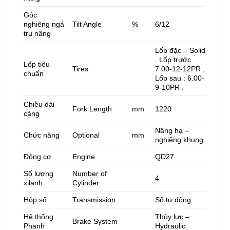
Góc
nghiêng ngả
Tilt Angle
%
6/12
trụ nâng
Lốp đặc – Solid
. Lốp trước
Lốp tiêu
Tires
7.00-12-12PR ,
chuẩn
Lốp sau : 6.00-
9-10PR .
Chiều dài
Fork Length
mm
1220
càng
Nâng hạ –
Chức năng
Optional
mm
nghiêng khung.
Động cơ
Engine
QD27
Số lượng
Number of
4
xilanh
Cylinder
Hộp số
Transmission
Số tự động
Hệ thống
Thủy lực –
Brake System
Phanh
Hydraulic