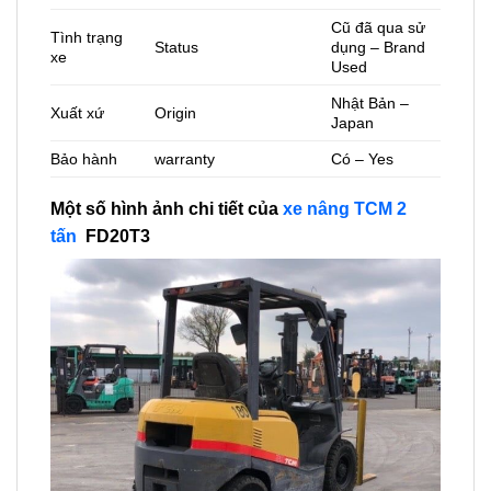
Cũ đã qua sử
Tình trạng
Status
dụng – Brand
xe
Used
Nhật Bản –
Xuất xứ
Origin
Japan
Bảo hành
warranty
Có – Yes
Một số hình ảnh chi tiết của
xe nâng TCM 2
tấn
FD20T3