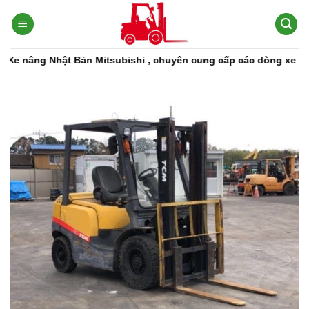
Bỏ
qua
nội
dung
g Nhật Bản Mitsubishi , chuyên cung cấp các dòng xe nâng, phụ 