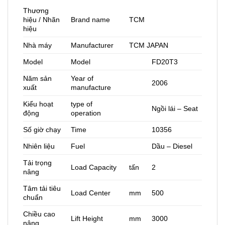
Thương
hiệu / Nhãn
Brand name
TCM
hiệu
Nhà máy
Manufacturer
TCM JAPAN
Model
Model
FD20T3
Năm sản
Year of
2006
xuất
manufacture
Kiểu hoạt
type of
Ngồi lái – Seat
động
operation
Số giờ chạy
Time
10356
Nhiên liệu
Fuel
Dầu – Diesel
Tải trọng
Load Capacity
tấn
2
nâng
Tâm tải tiêu
Load Center
mm
500
chuẩn
Chiều cao
Lift Height
mm
3000
nâng