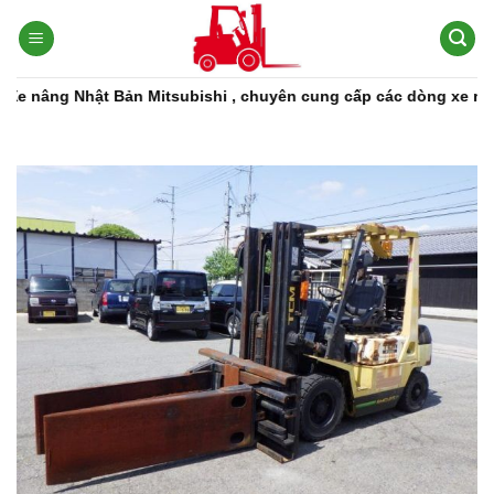
Bỏ
qua
nội
dung
itsubishi , chuyên cung cấp các dòng xe nâng, phụ tùng xe nâng