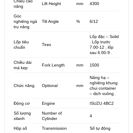
Chiều cao
Lift Height
mm
4300
nâng
Góc
nghiêng ngả
Tilt Angle
%
6/12
trụ nâng
Lốp đặc – Solid
Lốp tiêu
. Lốp trước
Tires
chuẩn
7.00-12 , lốp
sau 6.00-9 .
Chiều dài
Fork Length
mm
1500
má kẹp
Nâng hạ –
nghiêng khung
Chức năng
Optional
mm
chui container
– dịch vuông .
Động cơ
Engine
ISUZU 4BC2
Số lượng
Number of
4
xilanh
Cylinder
Hộp số
Transmission
Số tự động