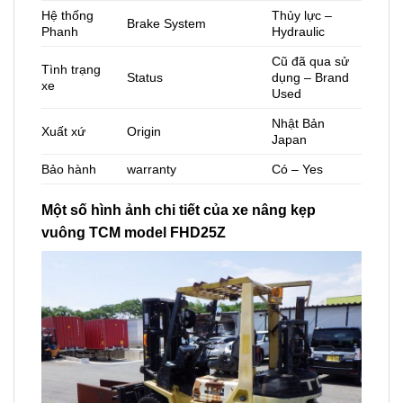
Hệ thống
Thủy lực –
Brake System
Phanh
Hydraulic
Cũ đã qua sử
Tình trạng
Status
dụng – Brand
xe
Used
Nhật Bản
Xuất xứ
Origin
Japan
Bảo hành
warranty
Có – Yes
Một số hình ảnh chi tiết của xe nâng kẹp
vuông TCM model FHD25Z