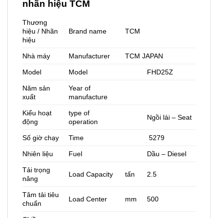
nhãn hiệu TCM
Thương
hiệu / Nhãn
Brand name
TCM
hiệu
Nhà máy
Manufacturer
TCM JAPAN
Model
Model
FHD25Z
Năm sản
Year of
xuất
manufacture
Kiểu hoạt
type of
Ngồi lái – Seat
động
operation
Số giờ chạy
Time
5279
Nhiên liệu
Fuel
Dầu – Diesel
Tải trọng
Load Capacity
tấn
2.5
nâng
Tâm tải tiêu
Load Center
mm
500
chuẩn