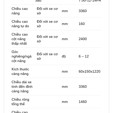
Sau
7.00-12-14PR
Chiều cao
Đối với xe cơ
mm
3360
nâng
sở
Chiều cao
Đối với xe cơ
mm
160
nâng tự do
sở
Chiều cao
Đối với xe cơ
cột nâng
mm
2400
sở
thấp nhất
Góc
Đối với xe cơ
nghiêng/ngả
độ
6 – 12
sở
cột nâng
Kích thước
mm
60x150x1220
càng nâng
Chiều dài xe
tính đến đỉnh
mm
3360
càng nâng
Chiều rộng
mm
1460
tổng thể
Chiều cao