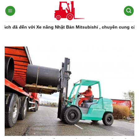
Bỏ
qua
nội
dung
ã đến với Xe nâng Nhật Bản Mitsubishi , chuyên cung cấp các dò