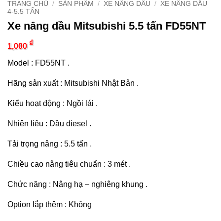
TRANG CHỦ
/
SẢN PHẨM
/
XE NÂNG DẦU
/
XE NÂNG DẦU
4-5.5 TẤN
Xe nâng dầu Mitsubishi 5.5 tấn FD55NT
₫
1,000
Model : FD55NT .
Hãng sản xuất : Mitsubishi Nhật Bản .
Kiểu hoạt động : Ngồi lái .
Nhiên liệu : Dầu diesel .
Tải trọng nâng : 5.5 tấn .
Chiều cao nâng tiêu chuẩn : 3 mét .
Chức năng : Nâng hạ – nghiêng khung .
Option lắp thêm : Không