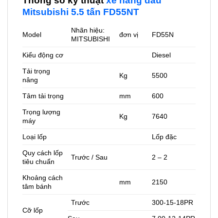
Thông số kỹ thuật
xe nâng dầu
Mitsubishi 5.5 tấn FD55NT
Nhãn hiệu:
Model
đơn vị
FD55N
MITSUBISHI
Kiểu động cơ
Diesel
Tải trọng
Kg
5500
nâng
Tâm tải trọng
mm
600
Trọng lượng
Kg
7640
máy
Loại lốp
Lốp đặc
Quy cách lốp
Trước / Sau
2 – 2
tiêu chuẩn
Khoảng cách
mm
2150
tâm bánh
Trước
300-15-18PR
Cỡ lốp