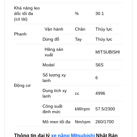
Khả năng leo
dốc tối đa
%
30.1
(có tải)
Vận hành
Chân
Thủy lực
Phanh
Dừng đỗ
Tay
Thủy lực
Hãng sản
MITSUBISHI
xuất
Model
S6S
Số lượng xy
6
lanh
Động cơ
Dung tích xy
cc
4996
lanh
Công suất
kW/rpm
57.5/2300
định mức
Mô men tối đa
Nm/rpm
260/1700
Thông tin đại lý
xe nâng Mitsubishi
Nhật Bản