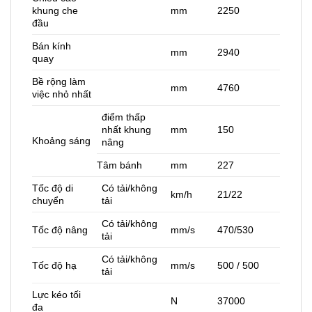
khung che
mm
2250
đầu
Bán kính
mm
2940
quay
Bề rộng làm
mm
4760
việc nhỏ nhất
điểm thấp
nhất khung
mm
150
Khoảng sáng
nâng
Tâm bánh
mm
227
Tốc độ di
Có tải/không
km/h
21/22
chuyển
tải
Có tải/không
Tốc độ nâng
mm/s
470/530
tải
Có tải/không
Tốc độ hạ
mm/s
500 / 500
tải
Lực kéo tối
N
37000
đa