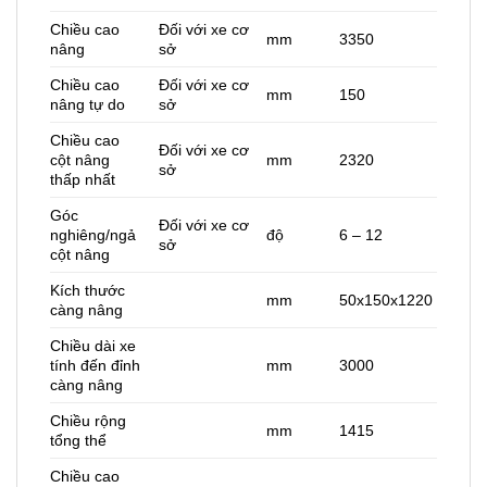
Chiều cao
Đối với xe cơ
mm
3350
nâng
sở
Chiều cao
Đối với xe cơ
mm
150
nâng tự do
sở
Chiều cao
Đối với xe cơ
cột nâng
mm
2320
sở
thấp nhất
Góc
Đối với xe cơ
nghiêng/ngả
độ
6 – 12
sở
cột nâng
Kích thước
mm
50x150x1220
càng nâng
Chiều dài xe
tính đến đỉnh
mm
3000
càng nâng
Chiều rộng
mm
1415
tổng thể
Chiều cao