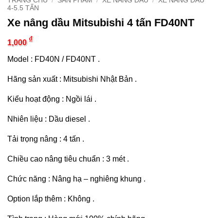
TRANG CHỦ
/
SẢN PHẨM
/
XE NÂNG DẦU
/
XE NÂNG DẦU
4-5.5 TẤN
Xe nâng dầu Mitsubishi 4 tấn FD40NT
₫
1,000
Model : FD40N / FD40NT .
Hãng sản xuất : Mitsubishi Nhật Bản .
Kiểu hoạt động : Ngồi lái .
Nhiên liệu : Dầu diesel .
Tải trọng nâng : 4 tấn .
Chiều cao nâng tiêu chuẩn : 3 mét .
Chức năng : Nâng hạ – nghiêng khung .
Option lắp thêm : Không .