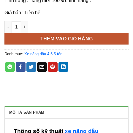
Tình trạng : Hàng mới 100% chính hãng .
Giá bán : Liên hệ .
Xe nâng dầu Mitsubishi 4 tấn FD40NT số lượng
THÊM VÀO GIỎ HÀNG
Danh mục:
Xe nâng dầu 4-5.5 tấn
MÔ TẢ SẢN PHẨM
Thông số kỹ thuật
xe nâng dầu