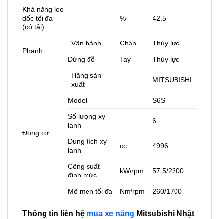
Khả năng leo
dốc tối đa
%
42.5
(có tải)
Vận hành
Chân
Thủy lực
Phanh
Dừng đỗ
Tay
Thủy lực
Hãng sản
MITSUBISHI
xuất
Model
S6S
Số lượng xy
6
lanh
Động cơ
Dung tích xy
cc
4996
lanh
Công suất
kW/rpm
57.5/2300
định mức
Mô men tối đa
Nm/rpm
260/1700
Thông tin liên hệ
mua xe nâng
Mitsubishi Nhật