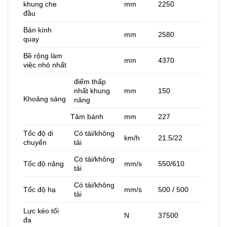
khung che
mm
2250
đầu
Bán kính
mm
2580
quay
Bề rộng làm
mm
4370
việc nhỏ nhất
điểm thấp
nhất khung
mm
150
Khoảng sáng
nâng
Tâm bánh
mm
227
Tốc độ di
Có tải/không
km/h
21.5/22
chuyển
tải
Có tải/không
Tốc độ nâng
mm/s
550/610
tải
Có tải/không
Tốc độ hạ
mm/s
500 / 500
tải
Lực kéo tối
N
37500
đa