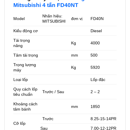
Mitsubishi 4 tấn FD40NT
Nhãn hiệu:
Model
đơn vị
FD40N
MITSUBISHI
Kiểu động cơ
Diesel
Tải trọng
Kg
4000
nâng
Tâm tải trọng
mm
500
Trọng lượng
Kg
5920
máy
Loại lốp
Lốp đặc
Quy cách lốp
Trước / Sau
2 – 2
tiêu chuẩn
Khoảng cách
mm
1850
tâm bánh
Trước
8.25-15-14PR
Cỡ lốp
Sau
7.00-12-12PR