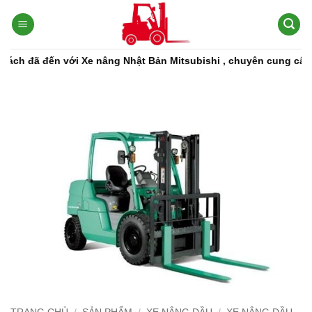
Bỏ
qua
nội
dung
ã đến với Xe nâng Nhật Bản Mitsubishi , chuyên cung cấp các dò