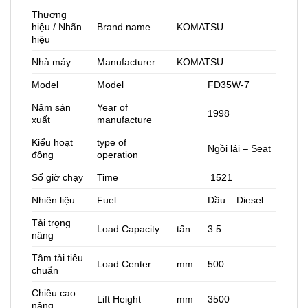
Thương
hiệu / Nhãn
Brand name
KOMATSU
hiệu
Nhà máy
Manufacturer
KOMATSU
Model
Model
FD35W-7
Năm sản
Year of
1998
xuất
manufacture
Kiểu hoạt
type of
Ngồi lái – Seat
động
operation
Số giờ chạy
Time
1521
Nhiên liệu
Fuel
Dầu – Diesel
Tải trọng
Load Capacity
tấn
3.5
nâng
Tâm tải tiêu
Load Center
mm
500
chuẩn
Chiều cao
Lift Height
mm
3500
nâng