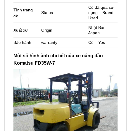
Cũ đã qua sử
Tình trạng
Status
dụng – Brand
xe
Used
Nhật Bản
Xuất xứ
Origin
Japan
Bảo hành
warranty
Có – Yes
Một số hình ảnh chi tiết của xe nâng dầu
Komatsu FD35W-7