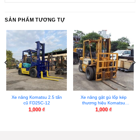
SẢN PHẨM TƯƠNG TỰ
Xe nâng Komatsu 2.5 tấn
Xe nâng gật gù lốp kép
cũ FD25C-12
thương hiệu Komatsu
FD30-11
1,000
₫
1,000
₫