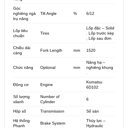
Góc
nghiêng ngả
Tilt Angle
%
6/12
trụ nâng
Lốp đặc – Solid
Lốp tiêu
Tires
. Lốp trước kép
chuẩn
, Lốp sau đơn
Chiều dài
Fork Length
mm
1520
càng
Nâng hạ –
Chức năng
Optional
mm
nghiêng khung
.
Komatsu
Động cơ
Engine
6D102
Số lượng
Number of
6
xilanh
Cylinder
Hộp số
Transmission
Số sàn
Hệ thống
Thủy lực –
Brake System
Phanh
Hydraulic