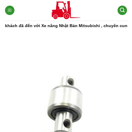
Bỏ
qua
nội
dung
ách đã đến với Xe nâng Nhật Bản Mitsubishi , chuyên cung cấp c