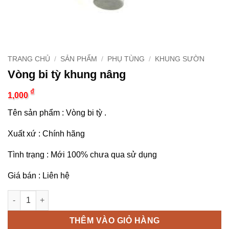
TRANG CHỦ
/
SẢN PHẨM
/
PHỤ TÙNG
/
KHUNG SƯỜN
Vòng bi tỳ khung nâng
₫
1,000
Tên sản phẩm : Vòng bi tỳ .
Xuất xứ : Chính hãng
Tình trạng : Mới 100% chưa qua sử dụng
Giá bán : Liên hệ
Vòng bi tỳ khung nâng số lượng
THÊM VÀO GIỎ HÀNG