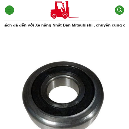
Bỏ
qua
nội
dung
đã đến với Xe nâng Nhật Bản Mitsubishi , chuyên cung cấp các 