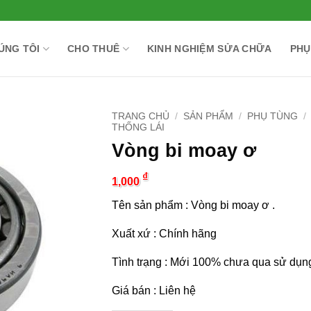
ÚNG TÔI
CHO THUÊ
KINH NGHIỆM SỬA CHỮA
PHỤ
TRANG CHỦ
/
SẢN PHẨM
/
PHỤ TÙNG
/
THỐNG LÁI
Vòng bi moay ơ
₫
1,000
Tên sản phẩm : Vòng bi moay ơ .
Xuất xứ : Chính hãng
Tình trạng : Mới 100% chưa qua sử dụn
Giá bán : Liên hệ