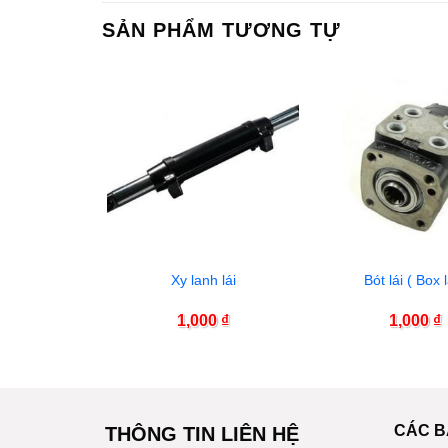
SẢN PHẨM TƯƠNG TỰ
c cầu sau
Xy lanh lái
Bót lái ( Box l
00
₫
1,000
₫
1,000
₫
CÁC B
THÔNG TIN LIÊN HỆ