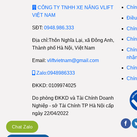
Chín
CÔNG TY TNHH XE NÂNG VLIFT
VIỆT NAM
Điều
SĐT:
0948.986.333
Chín
Chín
Địa chỉ:Thôn Nghĩa Lại, xã Đông Anh,
Thành phố Hà Nội, Việt Nam
Chín
nhậ
Email:
vliftvietnam@gmail.com
Chín
Zalo:0948986333
Chín
ĐKKD: 0109974025
Do phòng ĐKKD và Tài Chính Doanh
Nghiệp - sở Tài Chính TP Hà Nội cấp
ngày 22/04/2022
Chat Zalo