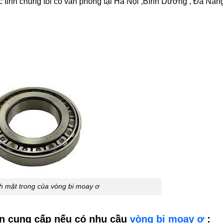
 tỉnh chúng tôi có văn phòng tại Hà Nội ,Bình Dương , Đà Nẵng
h mặt trong của vòng bi moay ơ
ần cung cấp nếu có nhu cầu
vòng bi moay ơ
: