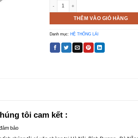
Vòng bi moay ơ số lượng
THÊM VÀO GIỎ HÀNG
Danh mục:
HỆ THỐNG LÁI
húng tôi cam kết :
 đảm bảo