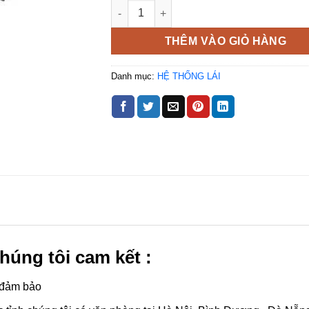
Trục bánh xe số lượng
THÊM VÀO GIỎ HÀNG
Danh mục:
HỆ THỐNG LÁI
húng tôi cam kết :
 đảm bảo