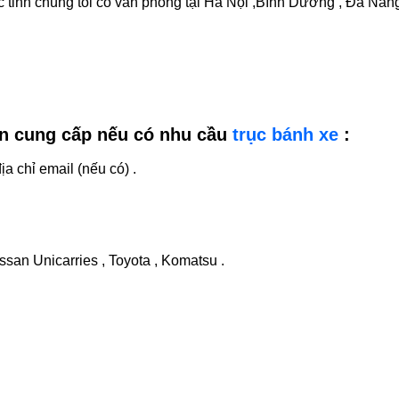
 tỉnh chúng tôi có văn phòng tại Hà Nội ,Bình Dương , Đà Nẵng
ần cung cấp nếu có nhu cầu
trục bánh xe
:
ịa chỉ email (nếu có) .
ssan Unicarries , Toyota , Komatsu .