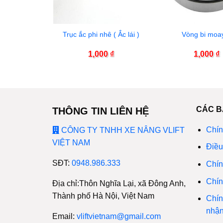
góc lái
Trục ắc phi nhê ( Ắc lái )
Vòng bi moa
00
₫
1,000
₫
1,000
₫
CÁC B
THÔNG TIN LIÊN HỆ
Chín
CÔNG TY TNHH XE NÂNG VLIFT
VIỆT NAM
Điều
SĐT:
0948.986.333
Chín
Chín
Địa chỉ:Thôn Nghĩa Lại, xã Đông Anh,
Thành phố Hà Nội, Việt Nam
Chín
nhậ
Email:
vliftvietnam@gmail.com