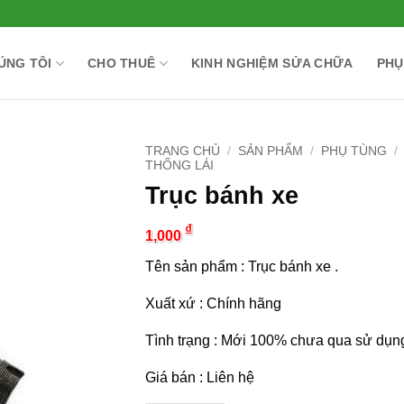
ÚNG TÔI
CHO THUÊ
KINH NGHIỆM SỬA CHỮA
PHỤ
TRANG CHỦ
/
SẢN PHẨM
/
PHỤ TÙNG
/
THỐNG LÁI
Trục bánh xe
₫
1,000
Tên sản phẩm : Trục bánh xe .
Xuất xứ : Chính hãng
Tình trạng : Mới 100% chưa qua sử dụn
Giá bán : Liên hệ