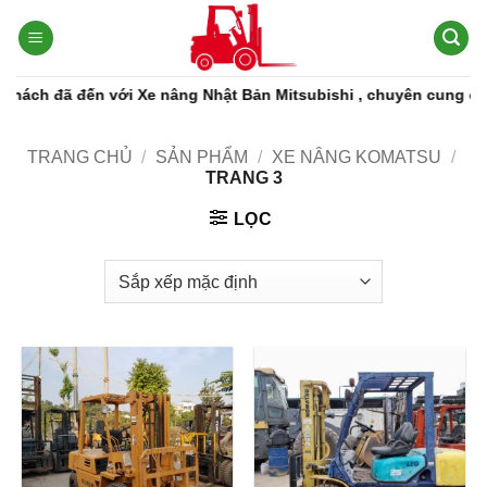
Bỏ
qua
nội
dung
đã đến với Xe nâng Nhật Bản Mitsubishi , chuyên cung cấp các d
TRANG CHỦ
/
SẢN PHẨM
/
XE NÂNG KOMATSU
/
TRANG 3
LỌC