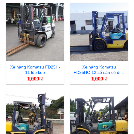
Xe nâng Komatsu FD25H-
Xe nâng Komatsu
11 lốp kép
FD25HC-12 số sàn có dịch
càng
1,000
₫
1,000
₫