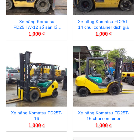
Xe nâng Komatsu
Xe nâng Komatsu FD25T-
FD25HW-12 số sàn lốp
14 chui container dịch giá
kép gật gù
1,000
₫
1,000
₫
Xe nâng Komatsu FD25T-
Xe nâng Komatsu FD25T-
16
16 chui container
1,000
₫
1,000
₫