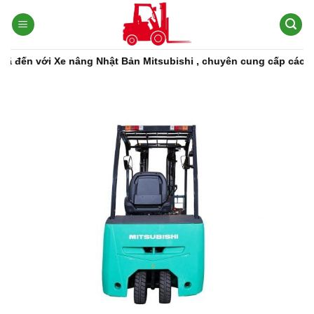
Bỏ
qua
nội
dung
với Xe nâng Nhật Bản Mitsubishi , chuyên cung cấp các dòng xe 