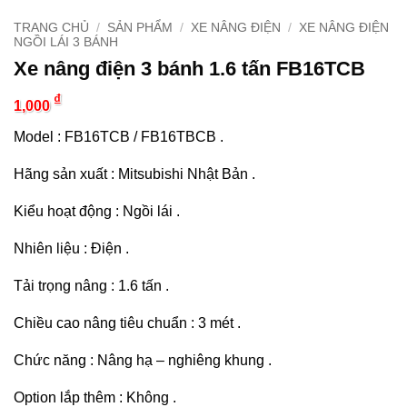
TRANG CHỦ
/
SẢN PHẨM
/
XE NÂNG ĐIỆN
/
XE NÂNG ĐIỆN
NGỒI LÁI 3 BÁNH
Xe nâng điện 3 bánh 1.6 tấn FB16TCB
₫
1,000
Model : FB16TCB / FB16TBCB .
Hãng sản xuất : Mitsubishi Nhật Bản .
Kiểu hoạt động : Ngồi lái .
Nhiên liệu : Điện .
Tải trọng nâng : 1.6 tấn .
Chiều cao nâng tiêu chuẩn : 3 mét .
Chức năng : Nâng hạ – nghiêng khung .
Option lắp thêm : Không .