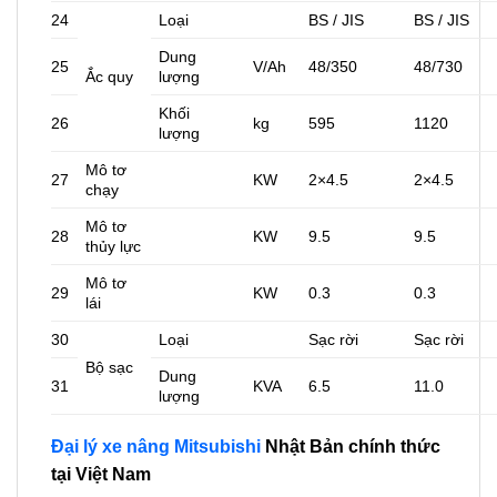
24
Loại
BS / JIS
BS / JIS
Dung
25
V/Ah
48/350
48/730
Ắc quy
lượng
Khối
26
kg
595
1120
lượng
Mô tơ
27
KW
2×4.5
2×4.5
chạy
Mô tơ
28
KW
9.5
9.5
thủy lực
Mô tơ
29
KW
0.3
0.3
lái
30
Loại
Sạc rời
Sạc rời
Bộ sạc
Dung
31
KVA
6.5
11.0
lượng
Đại lý xe nâng Mitsubishi
Nhật Bản chính thức
tại Việt Nam