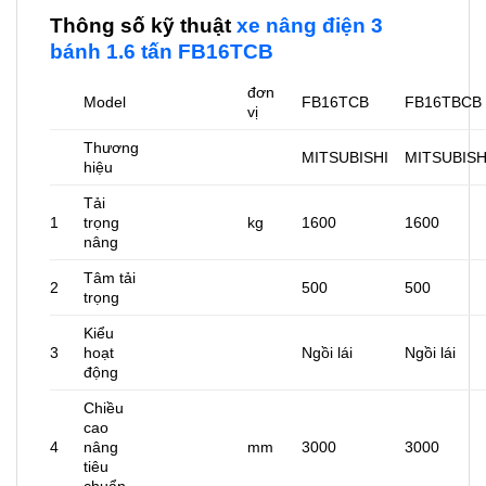
Thông số kỹ thuật
xe nâng điện 3
bánh 1.6 tấn FB16TCB
đơn
Model
FB16TCB
FB16TBCB
vị
Thương
MITSUBISHI
MITSUBISH
hiệu
Tải
1
trọng
kg
1600
1600
nâng
Tâm tải
2
500
500
trọng
Kiểu
3
hoạt
Ngồi lái
Ngồi lái
động
Chiều
cao
4
nâng
mm
3000
3000
tiêu