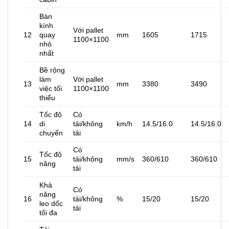
Bán
kính
Với pallet
12
quay
mm
1605
1715
1100×1100
nhỏ
nhất
Bề rộng
làm
Với pallet
13
mm
3380
3490
việc tối
1100×1100
thiểu
Tốc độ
Có
14
di
tải/không
km/h
14.5/16.0
14.5/16.0
chuyển
tải
Có
Tốc độ
15
tải/không
mm/s
360/610
360/610
nâng
tải
Khả
Có
năng
16
tải/không
%
15/20
15/20
leo dốc
tải
tối đa