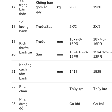
Tải
Không bao
trọng
17
gồm ắc
kg
2080
1930
bản
quy
thân
Số
18
lượng
Trước/Sau
2X/2
2X/2
bánh
18×7-8-
18×7-8-
19
Trước
mm
Kích
16PR
16PR
thước
15×4 1/2-8-
15×4 1/2-8-
bánh xe
20
Sau
mm
12PR
12PR
Khoảng
cách
21
mm
1415
1525
tâm
bánh
Phanh
22
Thủy lực
Thủy lực
chân
Phanh
23
dừng
Cơ khí
Cơ khí
đỗ