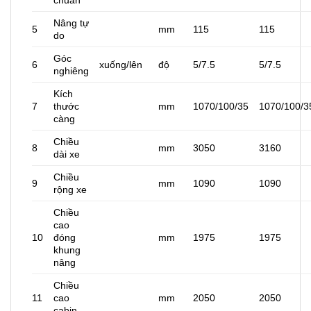
chuẩn
Nâng tự
5
mm
115
115
do
Góc
6
xuống/lên
độ
5/7.5
5/7.5
nghiêng
Kích
7
thước
mm
1070/100/35
1070/100/3
càng
Chiều
8
mm
3050
3160
dài xe
Chiều
9
mm
1090
1090
rộng xe
Chiều
cao
10
đóng
mm
1975
1975
khung
nâng
Chiều
11
cao
mm
2050
2050
cabin