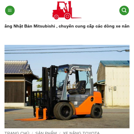
Bỏ
qua
nội
dung
ản Mitsubishi , chuyên cung cấp các dòng xe nâng, phụ tùng xe 
TRANG CHỦ
/
SẢN PHẨM
/
XE NÂNG TOYOTA