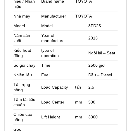
hiệu / Nhãn
Brand name
TOYOTA
hiệu
Nhà máy
Manufacturer
TOYOTA
Model
Model
8FD25
Năm sản
Year of
2013
xuất
manufacture
Kiểu hoạt
type of
Ngồi lái – Seat
động
operation
Số giờ chạy
Time
2506 giờ
Nhiên liệu
Fuel
Dầu – Diesel
Tải trọng
Load Capacity
tấn
2.5
nâng
Tâm tải tiêu
Load Center
mm
500
chuẩn
Chiều cao
Lift Height
mm
3000
nâng
Góc