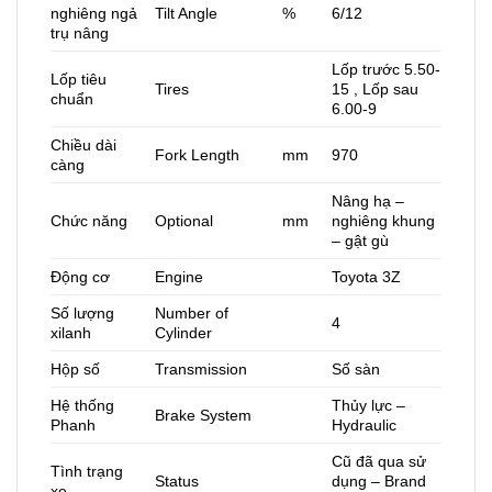
nghiêng ngả
Tilt Angle
%
6/12
trụ nâng
Lốp trước 5.50-
Lốp tiêu
Tires
15 , Lốp sau
chuẩn
6.00-9
Chiều dài
Fork Length
mm
970
càng
Nâng hạ –
Chức năng
Optional
mm
nghiêng khung
– gật gù
Động cơ
Engine
Toyota 3Z
Số lượng
Number of
4
xilanh
Cylinder
Hộp số
Transmission
Số sàn
Hệ thống
Thủy lực –
Brake System
Phanh
Hydraulic
Cũ đã qua sử
Tình trạng
Status
dụng – Brand
xe