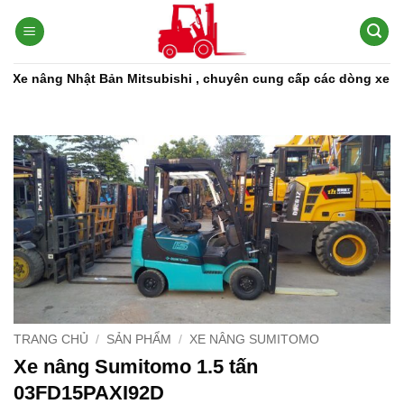
Bỏ
qua
nội
dung
Bản Mitsubishi , chuyên cung cấp các dòng xe nâng, phụ tùng xe
TRANG CHỦ
/
SẢN PHẨM
/
XE NÂNG SUMITOMO
Xe nâng Sumitomo 1.5 tấn
03FD15PAXI92D