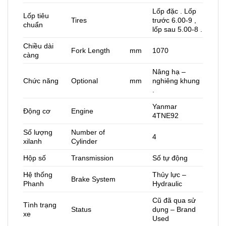
Lốp đặc . Lốp
Lốp tiêu
Tires
trước 6.00-9 ,
chuẩn
lốp sau 5.00-8 .
Chiều dài
Fork Length
mm
1070
càng
Nâng hạ –
Chức năng
Optional
mm
nghiêng khung
.
Yanmar
Động cơ
Engine
4TNE92
Số lượng
Number of
4
xilanh
Cylinder
Hộp số
Transmission
Số tự động
Hệ thống
Thủy lực –
Brake System
Phanh
Hydraulic
Cũ đã qua sử
Tình trạng
Status
dụng – Brand
xe
Used