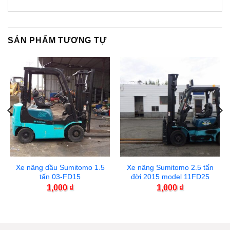
SẢN PHẨM TƯƠNG TỰ
Xe nâng dầu Sumitomo 1.5
Xe nâng Sumitomo 2.5 tấn
tấn 03-FD15
đời 2015 model 11FD25
1,000
₫
1,000
₫