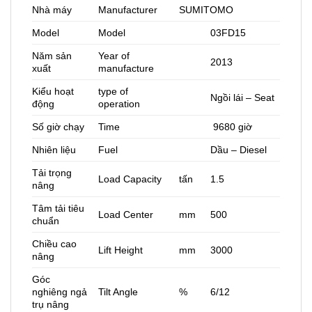
Nhà máy
Manufacturer
SUMITOMO
Model
Model
03FD15
Năm sản
Year of
2013
xuất
manufacture
Kiểu hoạt
type of
Ngồi lái – Seat
động
operation
Số giờ chạy
Time
9680 giờ
Nhiên liệu
Fuel
Dầu – Diesel
Tải trọng
Load Capacity
tấn
1.5
nâng
Tâm tải tiêu
Load Center
mm
500
chuẩn
Chiều cao
Lift Height
mm
3000
nâng
Góc
nghiêng ngả
Tilt Angle
%
6/12
trụ nâng