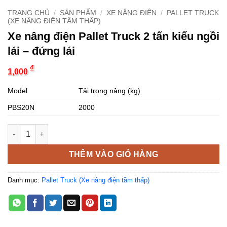
TRANG CHỦ
/
SẢN PHẨM
/
XE NÂNG ĐIỆN
/
PALLET TRUCK
(XE NÂNG ĐIỆN TẦM THẤP)
Xe nâng điện Pallet Truck 2 tấn kiểu ngồi
lái – đứng lái
₫
1,000
Model
Tải trọng nâng (kg)
PBS20N
2000
Xe nâng điện Pallet Truck 2 tấn kiểu ngồi lái - đứng lái số lượn
THÊM VÀO GIỎ HÀNG
Danh mục:
Pallet Truck (Xe nâng điện tầm thấp)