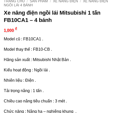
TRANG CHỦ
/
SẢN PHẨM
/
XE NÂNG ĐIỆN
/
XE NÂNG ĐIỆN
NGỒI LÁI 4 BÁNH
Xe nâng điện ngồi lái Mitsubishi 1 tấn
FB10CA1 – 4 bánh
₫
1,000
Model cũ : FB10CA1 .
Model thay thế : FB10-CB .
Hãng sản xuất : Mitsubishi Nhật Bản .
Kiểu hoạt động : Ngồi lái .
Nhiên liệu : Điện .
Tải trọng nâng : 1 tấn .
Chiều cao nâng tiêu chuẩn : 3 mét .
Chức năng : Nâng hạ – nghiêng khung .