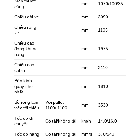
Kích thước
mm
1070/100/35
càng
Chiều dài xe
mm
3090
Chiều rộng
mm
1105
xe
Chiều cao
đóng khung
mm
1975
nâng
Chiều cao
mm
2110
cabin
Bán kính
quay nhỏ
mm
1810
nhất
Bề rộng làm
Với pallet
mm
3530
việc tối thiểu
1100×1100
Tốc độ di
Có tải/không tải
km/h
14.0/16.0
chuyển
Tốc độ nâng
Có tải/không tải
mm/s
370/540