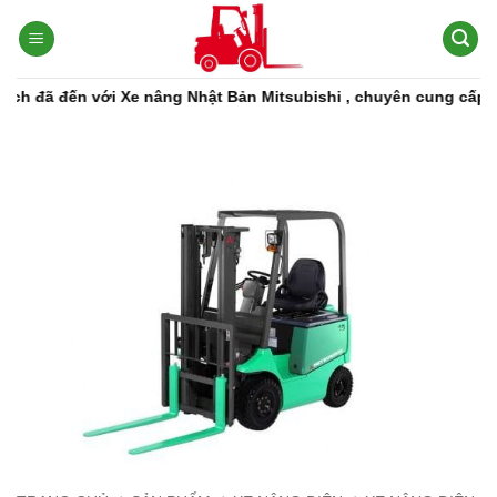
Bỏ
qua
nội
dung
 đến với Xe nâng Nhật Bản Mitsubishi , chuyên cung cấp các dòn