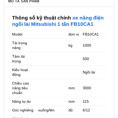
MÔ TẢ SẢN PHẨM
Thông số kỹ thuật chính
xe nâng điện
ngồi lái Mitsubishi 1 tấn FB10CA1
Model
đơn vị
FB10CA1
Tải trọng
kg
1000
nâng
Tâm tải
500
trọng
Kiểu hoạt
Ngồi lái
động
Chiều cao
nâng tiêu
mm
3000
chuẩn
Nâng tự do
mm
115
Góc nghiêng
xuống/lên
độ
6/12