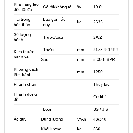
Khả năng leo
Có tải/không tải
%
19.0
dốc tối đa
Tải trọng
bao gồm ắc
kg
2635
bản thân
quy
Số lượng
Trước/Sau
2X/2
bánh
Trước
mm
21×8-9-14PR
Kích thước
bánh xe
Sau
mm
5.00-8-8PR
Khoảng cách
mm
1250
tâm bánh
Phanh chân
Thủy lực
Phanh dừng
Cơ khí
đỗ
Loại
BS / JIS
Ắc quy
Dung lượng
V/Ah
48/340
Khối lượng
kg
560