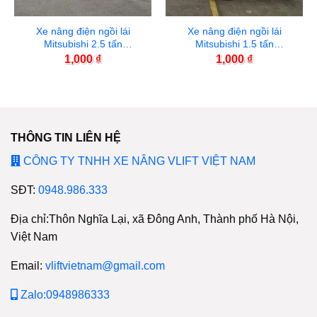
Xe nâng điện ngồi lái
Xe nâng điện ngồi lái
Mitsubishi 2.5 tấn
Mitsubishi 1.5 tấn
FB25CA1 – 4 bánh
FB15CA1 – 4 bánh
1,000
₫
1,000
₫
THÔNG TIN LIÊN HỆ
CÔNG TY TNHH XE NÂNG VLIFT VIỆT NAM
SĐT:
0948.986.333
Địa chỉ:Thôn Nghĩa Lại, xã Đông Anh, Thành phố Hà Nội,
Việt Nam
Email:
vliftvietnam@gmail.com
Zalo:0948986333