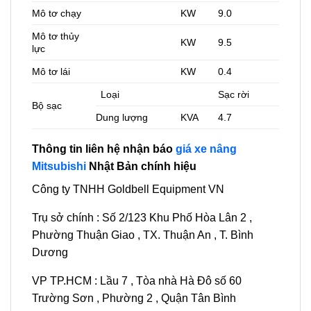
Mô tơ chạy
KW
9.0
Mô tơ thủy
KW
9.5
lực
Mô tơ lái
KW
0.4
Loại
Sạc rời
Bộ sạc
Dung lượng
KVA
4.7
Thông tin liên hệ nhận báo
giá xe nâng
Mitsubishi
Nhật Bản chính hiệu
Công ty TNHH Goldbell Equipment VN
Trụ sở chính : Số 2/123 Khu Phố Hòa Lân 2 ,
Phường Thuận Giao , TX. Thuận An , T. Bình
Dương
VP TP.HCM : Lầu 7 , Tòa nhà Hà Đô số 60
Trường Sơn , Phường 2 , Quận Tân Bình